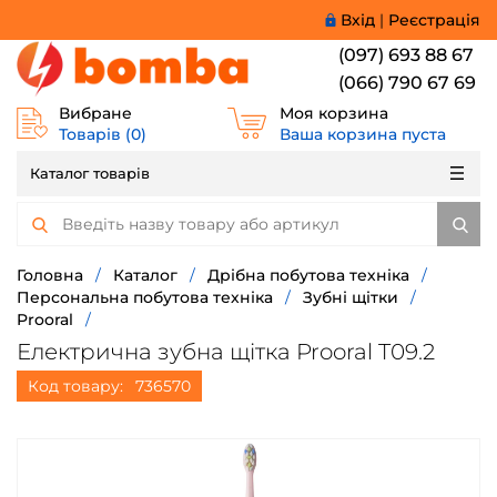
Вхід
|
Реєстрація
(097) 693 88 67
(066) 790 67 69
Вибране
Моя корзина
Товарів (
0
)
Ваша корзина пуста
Каталог товарів
Головна
/
Каталог
/
Дрібна побутова техніка
/
Персональна побутова техніка
/
Зубні щітки
/
Prooral
/
Електрична зубна щітка Prooral T09.2
Код товару:
736570