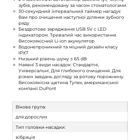
зубів, рекомендовану за часом стоматологами.
30-секундний інтервальний таймер нагадує
Вам про очищення наступної ділянки зубного
ряду
Бездротове заряджання USB 5V c LED
індикатором. Тривалий час використання.
Високоякісний Li-ion акумулятор
Водонепроникний та міцний дизайн класу
IPX7
Низький рівень шуму ≤ 65 dB
Наявні 3 види насадок: Стандартні,
Універсальні, Для глибокого очищення. Для
різних завдань догляду за ротову порожнину.
Високоякісна щетина Tynex, американської
компанії DuPont
Вікова група:
для дорослих
Тип головки-насадки:
вібрація