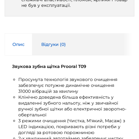
не був у експлуатації.
Опис
Відгуки (
0
)
Звукова зубна щітка Prooral T09
Просунута технологія звукового очищення
забезпечує потужне динамічне очищення
31000 вібрацій за хвилину
Клінічно доведена більша ефективність у
видаленні зубного нальоту, ніж у звичайної
ручної зубної щітки або електричної зворотно-
обертальної
3 режими очищення (Чистка, М'який, Масаж) з
LED індикацією, покривають різні потреби у
догляді за ротовою порожниною
2-х хвилинний автотаймер забезпечує чистку