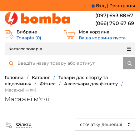
Вхід
|
Реєстрація
(097) 693 88 67
(066) 790 67 69
Вибране
Моя корзина
Товарів (
0
)
Ваша корзина пуста
Каталог товарів
Головна
/
Каталог
/
Товари для спорту та
відпочинку
/
Фітнес
/
Аксесуари для фітнесу
/
Масажні м'ячі
Масажні м'ячі
Фільтр