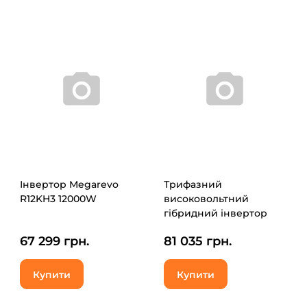
Інвертор Megarevo
Трифазний
R12KH3 12000W
високовольтний
гібридний інвертор
Deye SUN-15K-SG01HP3-
67 299 грн.
81 035 грн.
EU-AM2 15KW, EU
версія, IP65
Купити
Купити