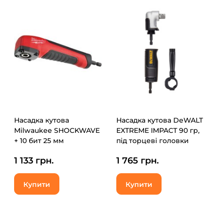
Насадка кутова
Насадка кутова DeWALT
Milwaukee SHOCKWAVE
EXTREME IMPACT 90 гр,
+ 10 бит 25 мм
під торцеві головки
(4932471274)
3/8" (DT20505)
1 133 грн.
1 765 грн.
Купити
Купити