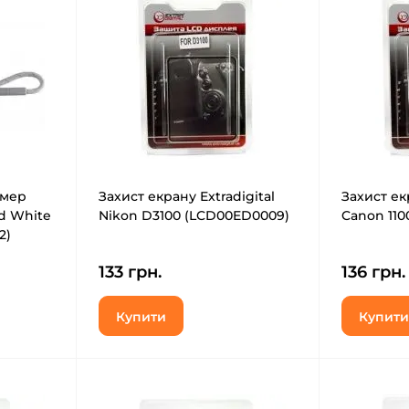
амер
Захист екрану Extradigital
Захист екр
d White
Nikon D3100 (LCD00ED0009)
Canon 110
2)
133 грн.
136 грн.
Купити
Купити