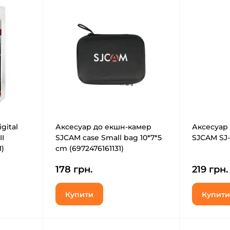
gital
Аксесуар до екшн-камер
Аксесуар
II
SJCAM case Small bag 10*7*5
SJCAM SJ-
1)
cm (6972476161131)
178 грн.
219 грн.
Купити
Купити