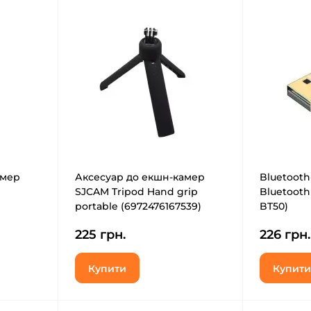
амер
Аксесуар до екшн-камер
Bluetooth
SJCAM Tripod Hand grip
Bluetooth
portable (6972476167539)
BT50)
225 грн.
226 грн.
Купити
Купити