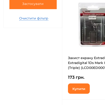
Застосувати
Очистити фільтр
Захист екрану Extradi
Extradigital 1Ds Mark I
(Triple) (LCD00ED000
173 грн.
Купити