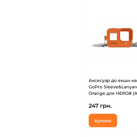
Аксесуар до екшн-к
GoPro Sleeve&Lanyar
Orange для HERO8 (A
004)
247 грн.
Купити