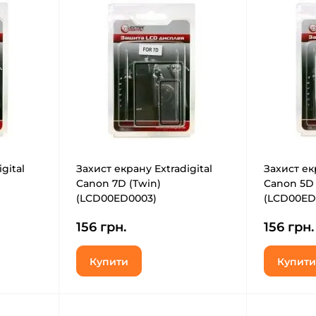
gital
Захист екрану Extradigital
Захист екр
Canon 7D (Twin)
Canon 5D 
(LCD00ED0003)
(LCD00ED
156 грн.
156 грн.
Купити
Купити