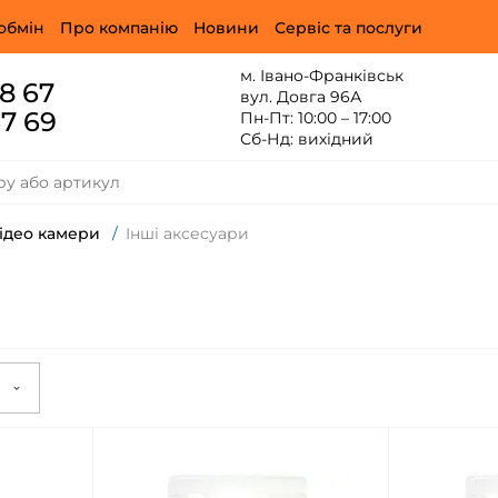
обмін
Про компанію
Новини
Сервіс та послуги
м. Івано-Франківськ
88 67
вул. Довга 96А
67 69
Пн-Пт: 10:00 – 17:00
Сб-Нд: вихідний
відео камери
/
Інші аксесуари