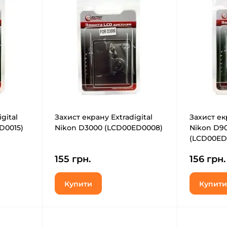
gital
Захист екрану Extradigital
Захист екр
D0015)
Nikon D3000 (LCD00ED0008)
Nikon D90
(LCD00ED
155 грн.
156 грн.
Купити
Купити