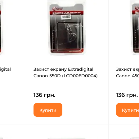
gital
Захист екрану Extradigital
Захист екр
Canon 550D (LCD00ED0004)
Canon 45
136 грн.
136 грн.
Купити
Купити