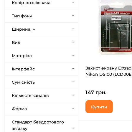
Колір розсіювача
Тип фону
Ширина, м
Вид
Матеріал
Захист екрану Extradi
Інтерфейс
Nikon D5100 (LCD00E
Сумісність
147 грн.
Кількість каналів
Купити
Форма
Стандарт бездротового
зв'язку