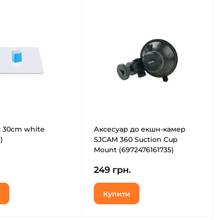
 30cm white
Аксесуар до екшн-камер
)
SJCAM 360 Suction Cup
Mount (6972476161735)
249 грн.
Купити