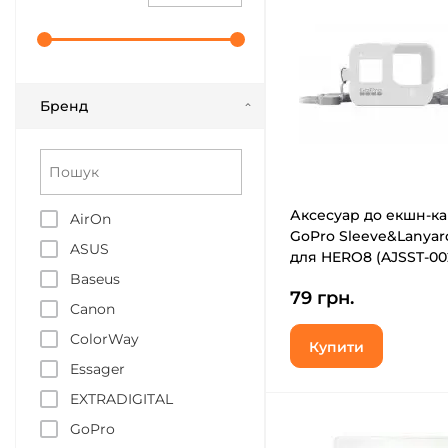
Бренд
Аксесуар до екшн-к
AirOn
GoPro Sleeve&Lanyar
ASUS
для HERO8 (AJSST-00
Baseus
79 грн.
Canon
ColorWay
Купити
Essager
EXTRADIGITAL
GoPro