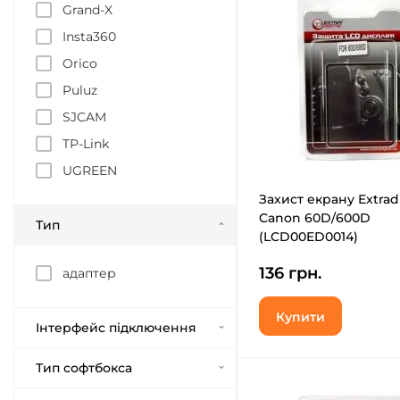
Grand-X
Insta360
Orico
Puluz
SJCAM
TP-Link
UGREEN
Захист екрану Extradi
Canon 60D/600D
Тип
(LCD00ED0014)
136 грн.
адаптер
Купити
Інтерфейс підключення
Тип софтбокса