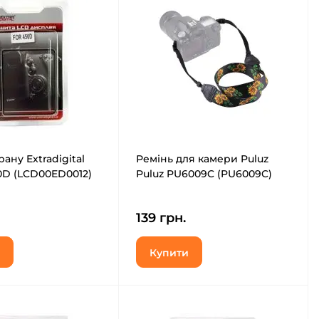
ану Extradigital
Ремінь для камери Puluz
0D (LCD00ED0012)
Puluz PU6009C (PU6009C)
139 грн.
Купити