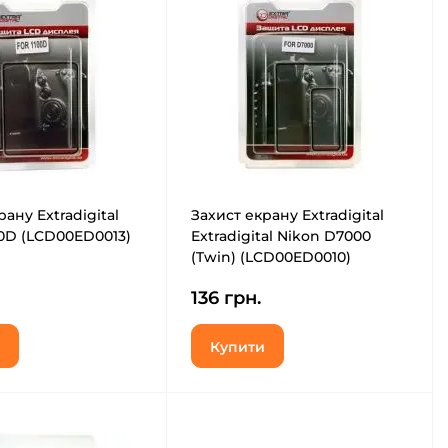
ану Extradigital
Захист екрану Extradigital
0D (LCD00ED0013)
Extradigital Nikon D7000
(Twin) (LCD00ED0010)
136 грн.
Купити