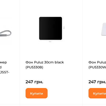
амер
Фон Puluz 30cm black
Фон Puluz
d
(PU5330B)
(PU5330W
JSST-
247 грн.
247 грн.
Купити
Купити