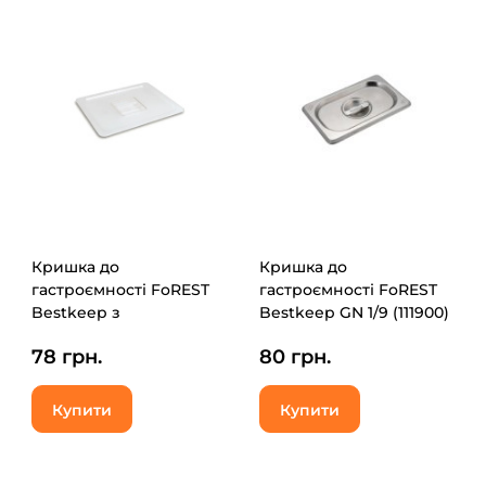
Кришка до
Кришка до
гастроємності FoREST
гастроємності FoREST
Bestkeep з
Bestkeep GN 1/9 (111900)
полікарбонату GN 1/6
78 грн.
80 грн.
(271600)
Купити
Купити