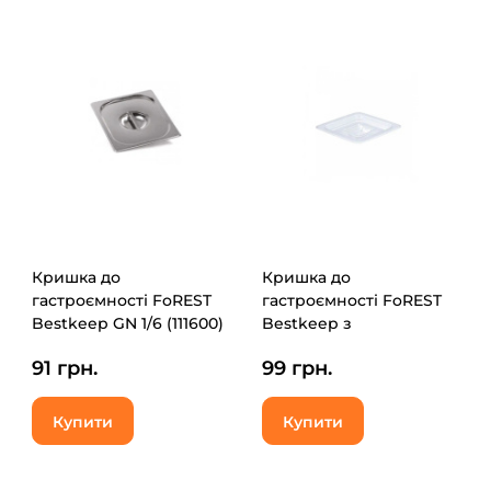
Кришка до
Кришка до
гастроємності FoREST
гастроємності FoREST
Bestkeep GN 1/6 (111600)
Bestkeep з
полікарбонату GN 1/4
91 грн.
99 грн.
(271400)
Купити
Купити