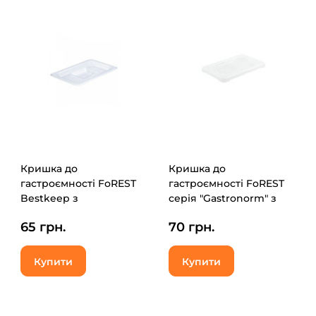
Кришка до
Кришка до
гастроємності FoREST
гастроємності FoREST
Bestkeep з
серія "Gastronorm" з
полікарбонату GN 1/9
поліпропілену GN 1/9
65 грн.
70 грн.
(271900)
176х108 мм (241900)
Купити
Купити