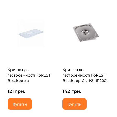
Кришка до
Кришка до
гастроємності FoREST
гастроємності FoREST
Bestkeep з
Bestkeep GN 1/2 (111200)
полікарбонату GN 1/3
121 грн.
142 грн.
(271300)
Купити
Купити