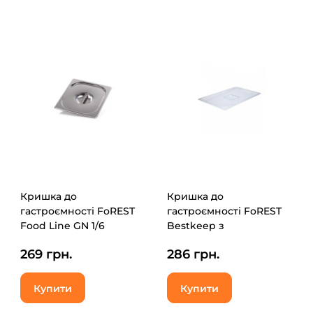
Кришка до
Кришка до
гастроємності FoREST
гастроємності FoREST
Food Line GN 1/6
Bestkeep з
(231600)
полікарбонату GN 1/1
269 грн.
286 грн.
(271100)
Купити
Купити