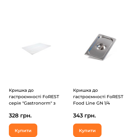
Кришка до
Кришка до
гастроємності FoREST
гастроємності FoREST
серія "Gastronorm" з
Food Line GN 1/4
поліпропілену GN 1/1
(231400)
328 грн.
343 грн.
530x325 мм (241100)
Купити
Купити