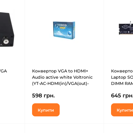
VGA
Конвертор VGA to HDMI+
Конверто
Audio active white Voltronic
Laptop S
(YT-AC-HDMI(in)/VGA(out)-
DIMM RAM
W/39369)
DDR5-DIM
598 грн.
645 грн
Купити
Купити