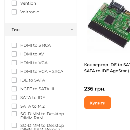
Vention
Voltronic
Тип
HDMI to 3 RCA
HDMI to AV
HDMI to VGA
Конвертор IDE to SA
SATA to IDE AgeStar (
HDMI to VGA + 2RCA
IDE to SATA
236 грн.
NGFF to SATA III
SATA to IDE
Купити
SATA to M.2
SO-DIMM to Desktop
DIMM RAM
SO-DIMM to Desktop
DIMM RAM Memory