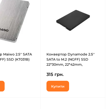
 Maiwo 2.5'' SATA
Конвертор Dynamode 2.5''
GFF) SSD (KT031B)
SATA to M.2 (NGFF) SSD
22*30mm, 22*42mm,
22*60mm, 22*80mm (S103-1N-
315 грн.
P)
Купити