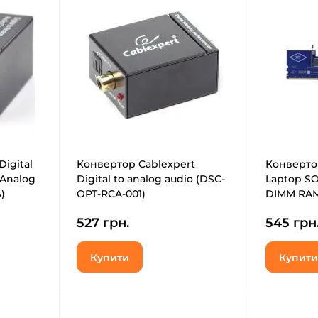
Digital
Конвертор Cablexpert
Конверт
 Analog
Digital to analog audio (DSC-
Laptop S
)
OPT-RCA-001)
DIMM RAM
DDR4-DIM
527 грн.
545 грн
Купити
Купити