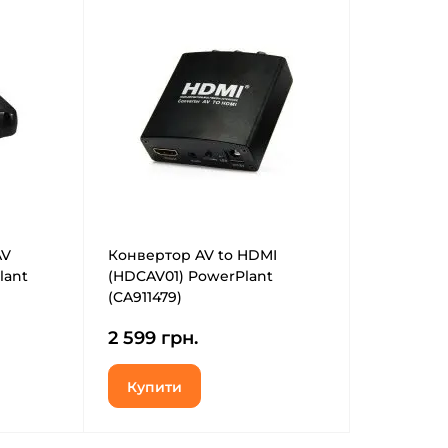
AV
Конвертор AV to HDMI
lant
(HDCAV01) PowerPlant
(CA911479)
2 599 грн.
Купити