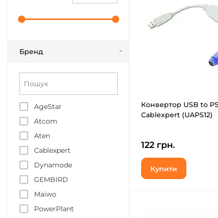
Бренд
Конвертор USB to PS
AgeStar
Cablexpert (UAPS12)
Atcom
Aten
122 грн.
Cablexpert
Dynamode
Купити
GEMBIRD
Maiwo
PowerPlant