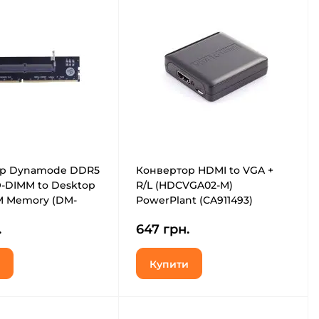
р Dynamode DDR5
Конвертор HDMI to VGA +
O-DIMM to Desktop
R/L (HDCVGA02-M)
 Memory (DM-
PowerPlant (CA911493)
M-Converter)
.
647 грн.
Купити