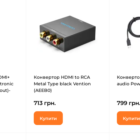
DMI+
Конвертор HDMI to RCA
Конвертор
tronic
Metal Type black Vention
audio Pow
out)-
(AEEB0)
713 грн.
799 грн
Купити
Купити