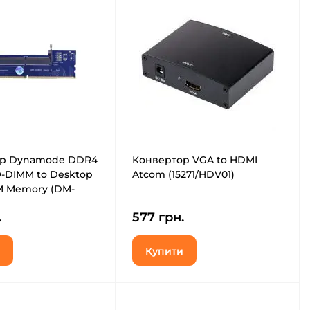
ор Dynamode DDR4
Конвертор VGA to HDMI
O-DIMM to Desktop
Atcom (15271/HDV01)
 Memory (DM-
M-Converter)
.
577 грн.
Купити