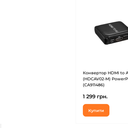
Конвертор HDMI to 
(HDCAV02-M) PowerP
(CA911486)
1 299 грн.
Купити