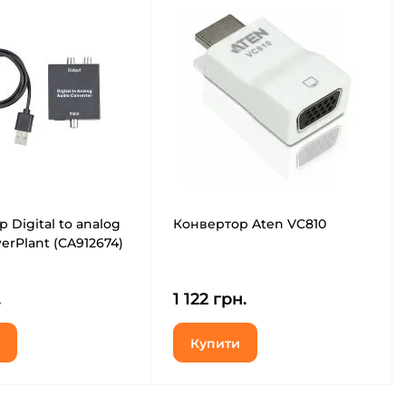
 Digital to analog
Конвертор Aten VC810
erPlant (CA912674)
.
1 122 грн.
Купити