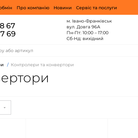
обмін
Про компанію
Новини
Сервіс та послуги
м. Івано-Франківськ
88 67
вул. Довга 96А
67 69
Пн-Пт: 10:00 – 17:00
Сб-Нд: вихідний
ри
/
Контролери та конвертори
вертори