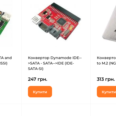
TA and
Конвертор Dynamode IDE--
Конвертор
ISSI)
>SATA - SATA-->IDE (IDE-
to M.2 (N
SATA-SI)
247 грн.
313 грн.
Купити
Купити