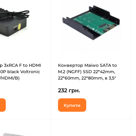
р 3xRCA F to HDMI
Конвертор Maiwo SATA to
0P black Voltronic
M.2 (NGFF) SSD 22*42mm,
/HDMI/B)
22*60mm, 22*80mm, в 3,5"
(KT001B)
232 грн.
Купити