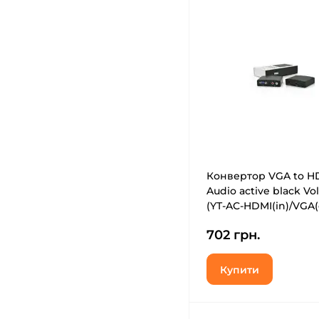
Конвертор VGA to H
Audio active black Vol
(YT-AC-HDMI(in)/VGA(
B/14898)
702 грн.
Купити