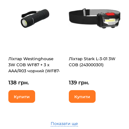
Ліхтар Westinghouse
Ліхтар Stark L-3-01 3W
3W COB WF87 + 3 х
COB (243000301)
AAA/R03 чорний (WF87-
3R03PD16(black))
138 грн.
139 грн.
Купити
Купити
Показати ще