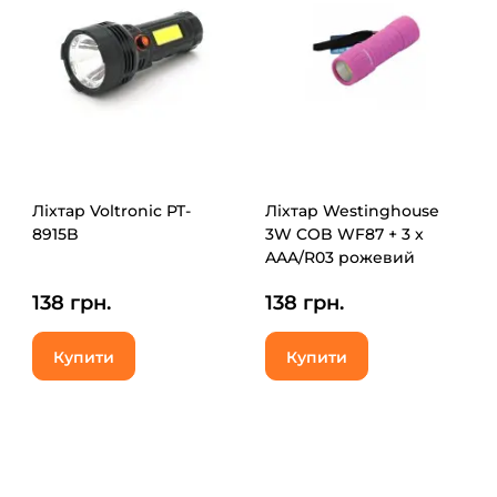
Ліхтар Voltronic PT-
Ліхтар Westinghouse
8915B
3W COB WF87 + 3 х
AAA/R03 рожевий
(WF87-3R03PD16(pink))
138 грн.
138 грн.
Купити
Купити