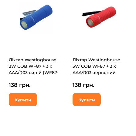
Ліхтар Westinghouse
Ліхтар Westinghouse
3W COB WF87 + 3 х
3W COB WF87 + 3 х
AAA/R03 синій (WF87-
AAA/R03 червоний
3R03PD16(blue))
(WF87-3R03PD16(red))
138 грн.
138 грн.
Купити
Купити