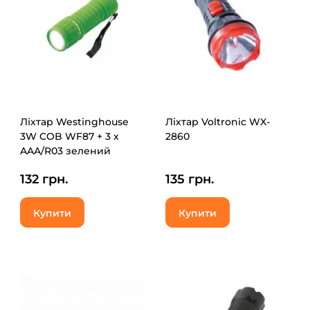
Ліхтар Westinghouse
Ліхтар Voltronic WX-
3W COB WF87 + 3 х
2860
AAA/R03 зелений
(WF87-
132 грн.
135 грн.
3R03PD16(green))
Купити
Купити