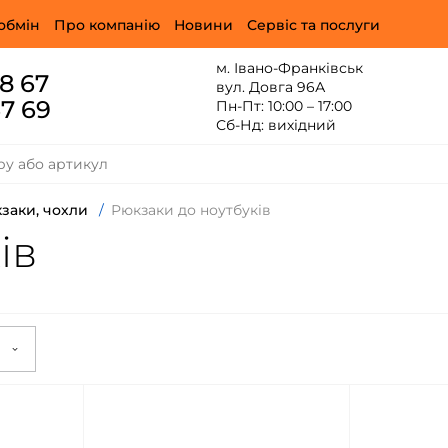
обмін
Про компанію
Новини
Сервіс та послуги
м. Івано-Франківськ
88 67
вул. Довга 96А
67 69
Пн-Пт: 10:00 – 17:00
Сб-Нд: вихідний
заки, чохли
/
Рюкзаки до ноутбуків
ів