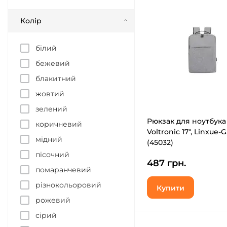
Колір
білий
бежевий
блакитний
жовтий
зелений
Рюкзак для ноутбука
коричневий
Voltronic 17", Linxue-G
мідний
(45032)
пісочний
487 грн.
помаранчевий
різнокольоровий
Купити
рожевий
сірий