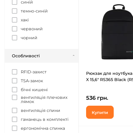
синій
темно-синій
хакі
червоний
чорний
Особливості
RFID-захист
Рюкзак для ноутбука
X 15,6" RS365 Black (R
TSA-замок
бічні кишені
вентиляція плечових
536 грн.
лямок
вентиляція спини
Купити
гаманець в комплекті
ергономічна спинка