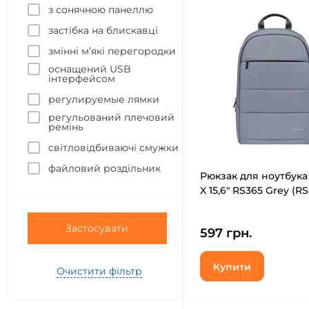
з сонячною панеллю
застібка на блискавці
змінні м’які перегородки
оснащений USB
інтерфейсом
регулируемые лямки
регульований плечовий
ремінь
світловідбиваючі смужки
файловий роздільник
Рюкзак для ноутбука
X 15,6" RS365 Grey (R
Застосувати
597 грн.
Купити
Очистити фільтр