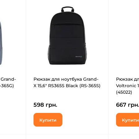
 Grand-
Рюкзак для ноутбука Grand-
Рюкзак дл
S-365G)
X 15,6" RS365S Black (RS-365S)
Voltronic 1
(45022)
598 грн.
667 грн
Купити
Купити