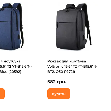
я ноутбука
Рюкзак для ноутбука
5.6" T2 YT-B15,6"N-
Voltronic 15.6" T2 YT-B15,6"N-
Blue (20592)
BT2, Q50 (19721)
.
582 грн.
Купити