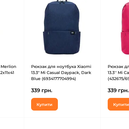
 Merlion
Рюкзак для ноутбука Xiaomi
Рюкзак дл
2х11х41
13.3" Mi Casual Daypack, Dark
13.3'' Mi 
Blue (6934177704994)
(432675/6
339 грн.
339 грн.
Купити
Купити