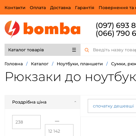
Контакти
Оплата
Доставка
Гарантія
Повернення та 
(097) 693 
(066) 790 
Каталог товарів
Головна
/
Каталог
/
Ноутбуки, планшети
/
Сумки, рюк
Рюкзаки до ноутбук
Роздрібна ціна
спочатку дешевші
—