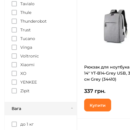
Tavialo
Thule
Thunderobot
Trust
Tucano
Vinga
Voltronic
Xiaomi
Рюкзак для ноутбука
14" YT-B14-Grey USB, 3
XO
см Grey (34410)
YENKEE
337 грн.
Zipit
Купити
Вага
до 1 кг