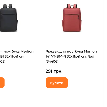
я ноутбука Merlion
Рюкзак для ноутбука Merlion
Bl 32х11х41 см,
14" YT-B14-R 32х11х41 см, Red
405)
(34406)
291 грн.
Купити