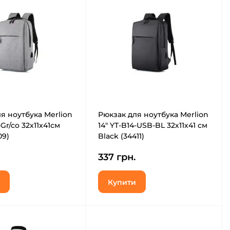
я ноутбука Merlion
Рюкзак для ноутбука Merlion
-Gr/co 32х11х41см
14" YT-B14-USB-BL 32х11х41 см
09)
Black (34411)
337 грн.
Купити