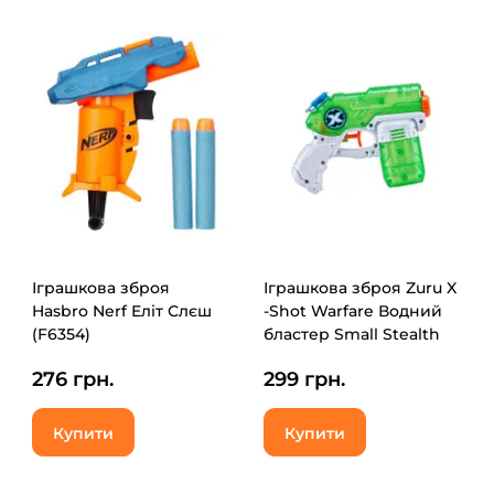
Іграшкова зброя
Іграшкова зброя Zuru X
Hasbro Nerf Еліт Слєш
-Shot Warfare Водний
(F6354)
бластер Small Stealth
Soaker (01226R)
276 грн.
299 грн.
Купити
Купити