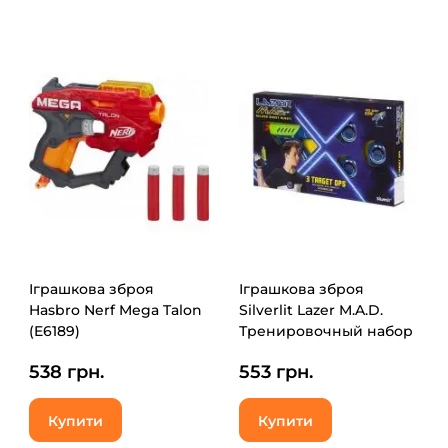
Іграшкова зброя
Іграшкова зброя
Hasbro Nerf Mega Talon
Silverlit Lazer M.A.D.
(E6189)
Тренировочный набор
(1 бластер, 3 мишени)
538 грн.
553 грн.
(LM-86846)
Купити
Купити