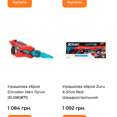
Купити
Купити
Іграшкова зброя
Іграшкова зброя Zuru
Dinoster Меч Лучіо
X-Shot Red
(EU580871)
Швидкострільний
бластер EXCEL Hawk
1 084 грн.
1 092 грн.
Eye (16 патронів)
(36435R)