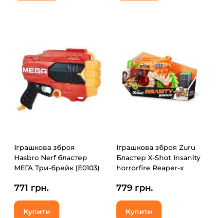
Іграшкова зброя
Іграшкова зброя Zuru
Hasbro Nerf бластер
Бластер X-Shot Insanity
МЕГА Три-брейк (E0103)
horrorfire Reaper-x
(36730)
771 грн.
779 грн.
Купити
Купити