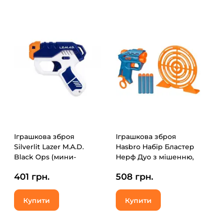
Іграшкова зброя
Іграшкова зброя
Silverlit Lazer M.A.D.
Hasbro Набір Бластер
Black Ops (мини-
Нерф Дуо з мішенню,
бластер, мишень) (LM-
Серії Еліт 2.0 (F6352)
401 грн.
508 грн.
86861)
Купити
Купити