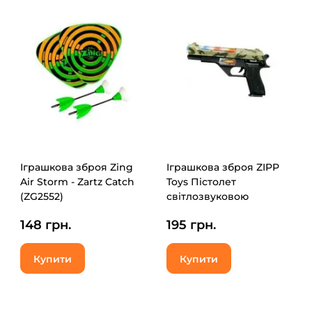
Іграшкова зброя Zing
Іграшкова зброя ZIPP
Air Storm - Zartz Catch
Toys Пістолет
(ZG2552)
світлозвуковою
Пустельний орел,
148 грн.
195 грн.
камуфляж (814)
Купити
Купити