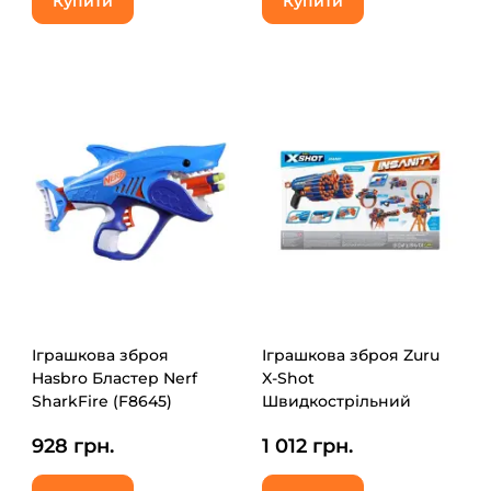
Купити
Купити
Іграшкова зброя
Іграшкова зброя Zuru
Hasbro Бластер Nerf
X-Shot
SharkFire (F8645)
Швидкострільний
бластер Insanity-Manic
928 грн.
1 012 грн.
(24 патронів) (36603R)