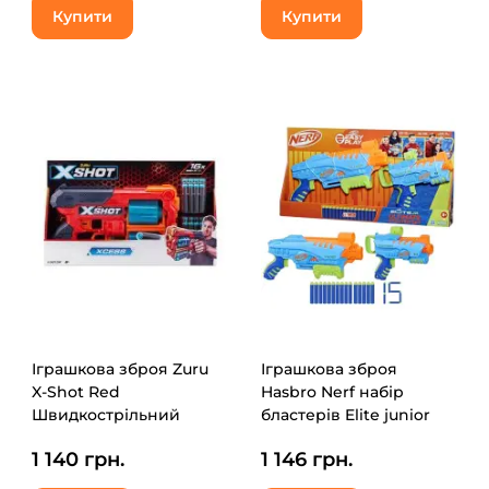
Купити
Купити
Іграшкова зброя Zuru
Іграшкова зброя
X-Shot Red
Hasbro Nerf набір
Швидкострільний
бластерів Elite junior
бластер EXCEL Xcess
Ultimate Starter (F6369)
1 140 грн.
1 146 грн.
TK-12 (16 патронів)
(36436R)