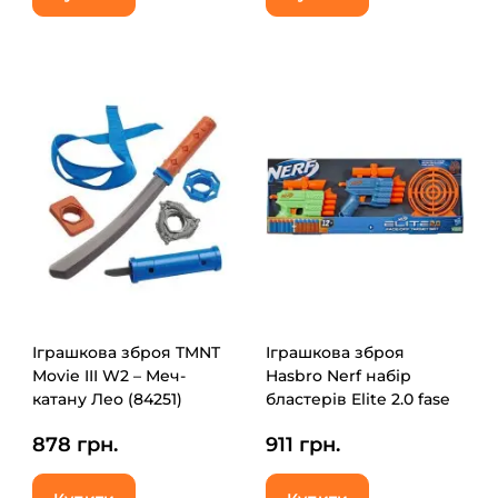
Іграшкова зброя TMNT
Іграшкова зброя
Мovie III W2 – Меч-
Hasbro Nerf набір
катану Лео (84251)
бластерів Elite 2.0 fase
off Target (F8273)
878 грн.
911 грн.