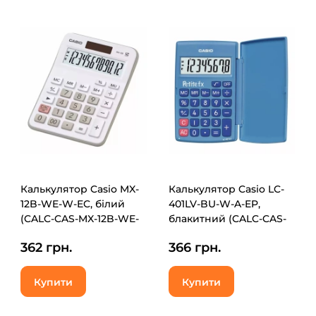
Калькулятор Casio MX-
Калькулятор Casio LC-
12B-WE-W-EC, білий
401LV-BU-W-A-EP,
(CALC-CAS-MX-12B-WE-
блакитний (CALC-CAS-
W)
LC-401LV-BU)
362 грн.
366 грн.
Купити
Купити