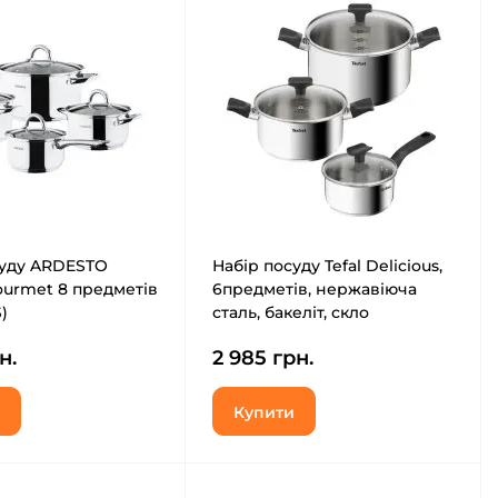
суду ARDESTO
Набір посуду Tefal Delicious,
ourmet 8 предметів
6предметів, нержавіюча
)
сталь, бакеліт, скло
(B925S655)
н.
2 985 грн.
Купити