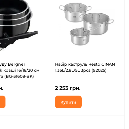
уду Bergner
Набір каструль Resto GINAN
k ковші 16/18/20 см
1.35L/2.8L/5L 3pcs (92025)
а (BG-31608-BK)
н.
2 253 грн.
Купити