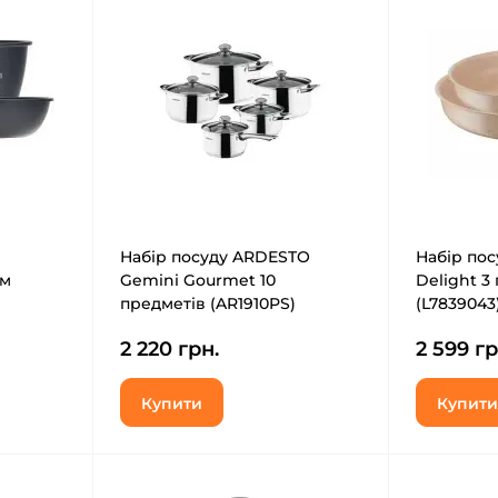
Набір посуду ARDESTO
Набір пос
дм
Gemini Gourmet 10
Delight 3
предметів (AR1910PS)
(L7839043
2 220 грн.
2 599 гр
Купити
Купити