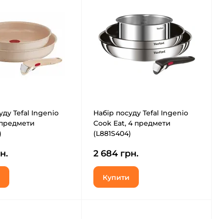
уду Tefal Ingenio
Набір посуду Tefal Ingenio
 предмети
Cook Eat, 4 предмети
)
(L881S404)
н.
2 684 грн.
Купити