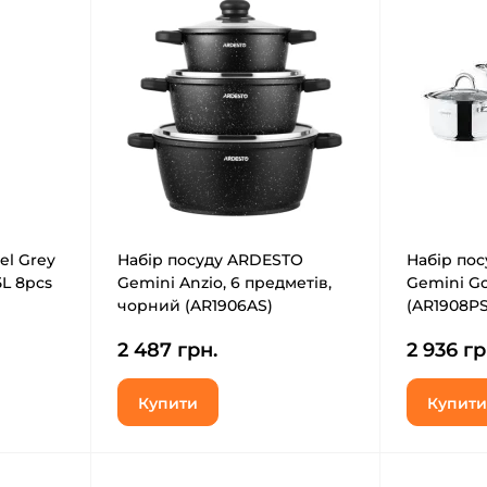
el Grey
Набір посуду ARDESTO
Набір по
.5L 8pcs
Gemini Anzio, 6 предметів,
Gemini G
чорний (AR1906AS)
(AR1908PS
2 487 грн.
2 936 гр
Купити
Купити