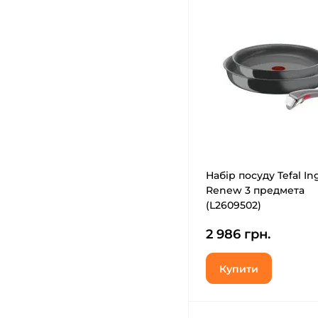
Набір посуду Tefal In
Renew 3 предмета
(L2609502)
2 986 грн.
Купити