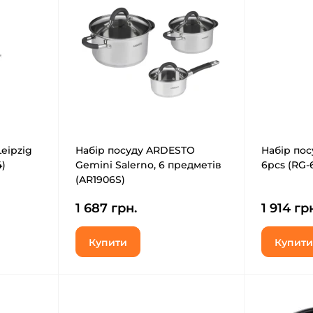
Leipzig
Набір посуду ARDESTO
Набір пос
4)
Gemini Salerno, 6 предметів
6pcs (RG-
(AR1906S)
1 687 грн.
1 914 гр
Купити
Купити