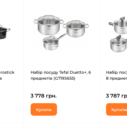
rostick
Набір посуду Tefal Duetto+, 6
Набір посу
в
предметів (G719S655)
8 предмет
3 778 грн.
3 787 гр
Купити
Купити