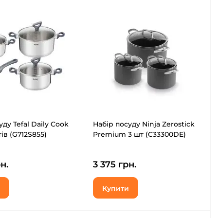
ду Tefal Daily Cook
Набір посуду Ninja Zerostick
ів (G712S855)
Premium 3 шт (C33300DE)
н.
3 375 грн.
Купити