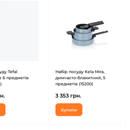
ду Tefal
Набір посуду Kela Mira,
e 6 предметів
димчасто-блакитний, 5
)
предметів (15200)
н.
3 353 грн.
Купити