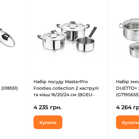
Набір посуду MasterPro
Набір змі
(018551)
Foodies collection 2 каструлі
DUETTO+ 5L
та ківш 16/20/24 см (BGEU-
(G719S655
5539)
4 235 грн.
4 264 гр
Купити
Купити