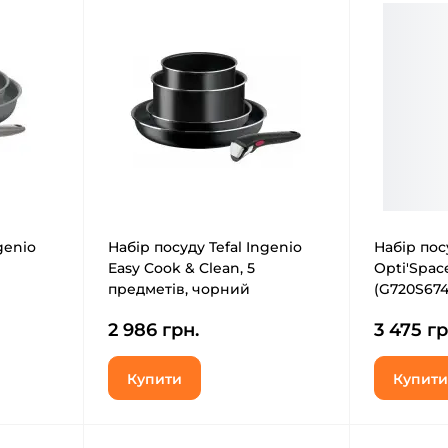
genio
Набір посуду Tefal Ingenio
Набір посу
Easy Cook & Clean, 5
Opti'Spac
предметів, чорний
(G720S674
(L1539543)
2 986 грн.
3 475 гр
Купити
Купити