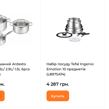
шаний Ardesto
Набір посуду Tefal Ingenio
/ 2.9L/ 1.5L 6pcs
Emotion 10 предметів
)
(L897SA74)
н.
4 287 грн.
Купити