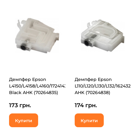
Демпфер Epson
Демпфер Epson
L4150/L4158/L4160/1724143,
L110/L120/L130/L132/1624320
Black AHK (70264835)
AHK (70264838)
173 грн.
174 грн.
Купити
Купити