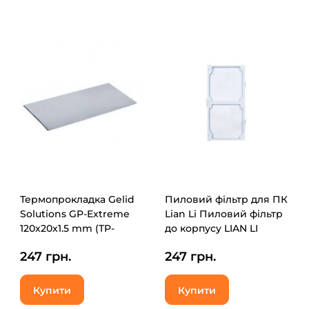
Термопрокладка Gelid
Пиловий фільтр для ПК
Solutions GP-Extreme
Lian Li Пиловий фільтр
120x20x1.5 mm (TP-
до корпусу LIAN LI
GP05-C)
LANCOOL 207 Front
247 грн.
247 грн.
Dust Filter, white
(G89.LAN207-1W.00)
Купити
Купити