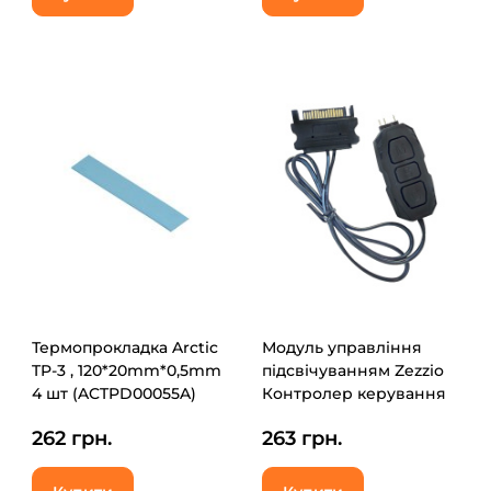
Термопрокладка Arctic
Модуль управління
TP-3 , 120*20mm*0,5mm
підсвічуванням Zezzio
4 шт (ACTPD00055A)
Контролер керування
Zezzio ARGB 3-Pin
262 грн.
263 грн.
5V/SATA (Zezzio ARGB
controller Sata) (Zezzio
ARGB 3-Pin 5V/SATA)