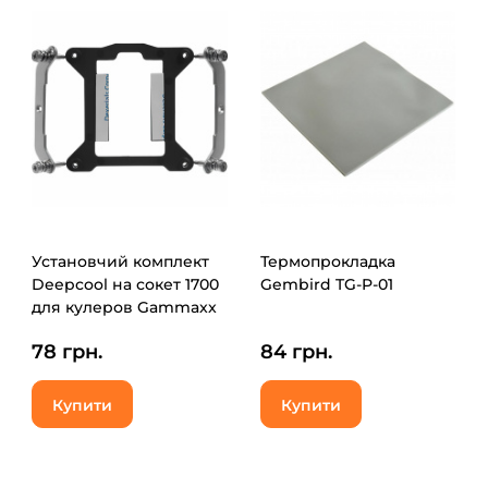
Установчий комплект
Термопрокладка
Deepcool на сокет 1700
Gembird TG-P-01
для кулеров Gammaxx
GT/GTE, Gammaxx
78 грн.
84 грн.
400/XT, C4 (EM009-
MKNNIN-G-1)
Купити
Купити