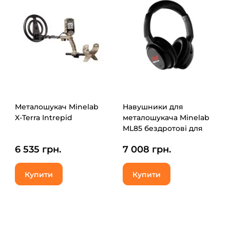
Металошукач Minelab
Навушники для
X-Terra Intrepid
металошукача Minelab
ML85 бездротові для
Equinox 700/900/X-Terra
6 535 грн.
7 008 грн.
Pro (Headphones
Wireless ML85)
Купити
Купити