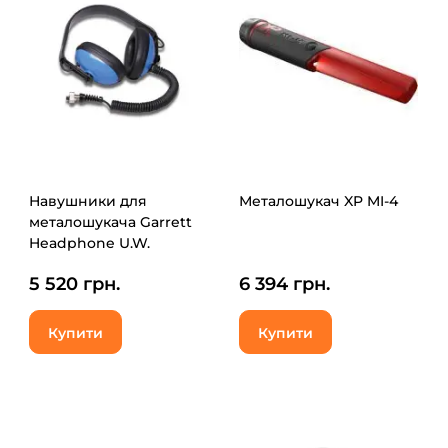
Навушники для
Металошукач XP MI-4
металошукача Garrett
Headphone U.W.
Підводні для AT Pro
5 520 грн.
6 394 грн.
International/AT GOLD
(1092/PN-2202100)
Купити
Купити