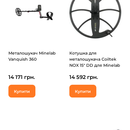
Металошукач Minelab
Котушка для
Vanquish 360
металошукача Coiltek
NOX 15" DD для Minelab
Equinox 600/800 (NOX
14 171 грн.
14 592 грн.
15" DD)
Купити
Купити