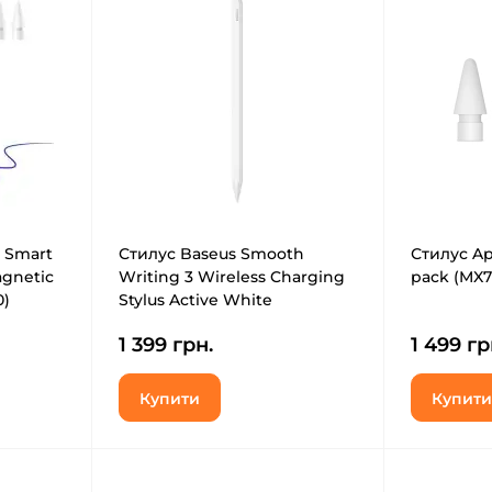
 Smart
Стилус Baseus Smooth
Стилус App
agnetic
Writing 3 Wireless Charging
pack (MX7
0)
Stylus Active White
(P80080806213-00)
1 399 грн.
1 499 гр
Купити
Купити