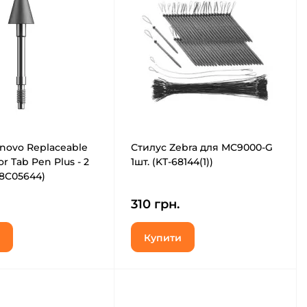
novo Replaceable
Стилус Zebra для MC9000-G
or Tab Pen Plus - 2
1шт. (KT-68144(1))
8C05644)
310 грн.
Купити