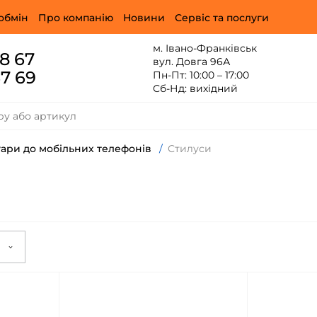
обмін
Про компанію
Новини
Сервіс та послуги
м. Івано-Франківськ
88 67
вул. Довга 96А
67 69
Пн-Пт: 10:00 – 17:00
Сб-Нд: вихідний
ари до мобільних телефонів
/
Стилуси