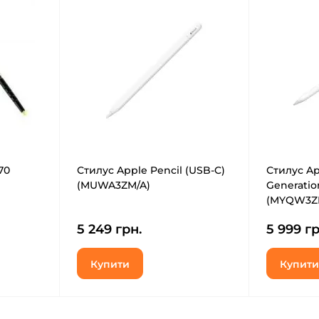
70
Стилус Apple Pencil (USB-C)
Стилус App
(MUWA3ZM/A)
Generatio
(MYQW3Z
5 249 грн.
5 999 гр
Купити
Купити