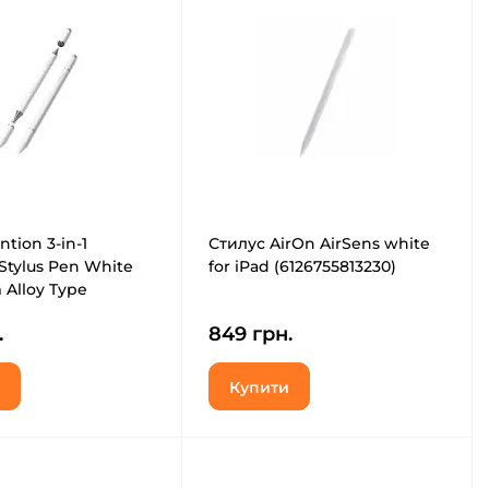
tion 3-in-1
Стилус AirOn AirSens white
Stylus Pen White
for iPad (6126755813230)
Alloy Type
.
849 грн.
Купити