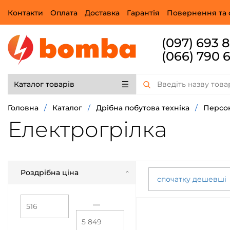
Контакти
Оплата
Доставка
Гарантія
Повернення та 
(097) 693 
(066) 790 
Каталог товарів
Головна
/
Каталог
/
Дрібна побутова техніка
/
Персон
Електрогрілка
Роздрібна ціна
спочатку дешевші
—