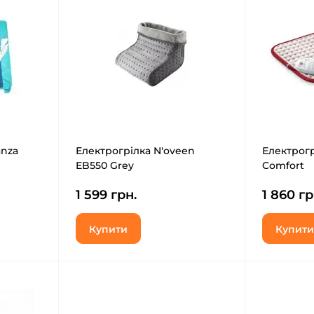
anza
Електрогрілка N'oveen
Електрогр
EB550 Grey
Comfort
1 599 грн.
1 860 гр
Купити
Купити