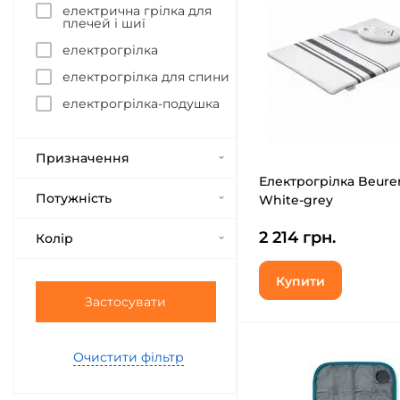
електрична грілка для
плечей і шиї
електрогрілка
електрогрілка для спини
електрогрілка-подушка
Призначення
Електрогрілка Beure
Потужність
White-grey
2 214 грн.
Колір
Купити
Застосувати
Очистити фільтр