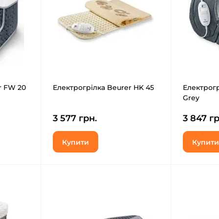
r FW 20
Електрогрілка Beurer HK 45
Електрогр
Grey
3 577 грн.
3 847 гр
Купити
Купити