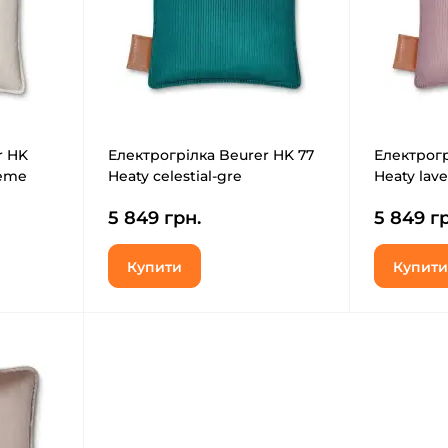
r HK
Електрогрілка Beurer HK 77
Електрогр
reme
Heaty celestial-gre
Heaty lave
5 849 грн.
5 849 гр
Купити
Купити