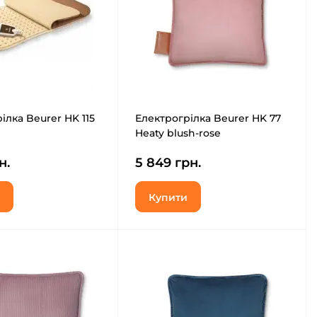
ілка Beurer HK 115
Електрогрілка Beurer HK 77
Heaty blush-rose
н.
5 849 грн.
Купити