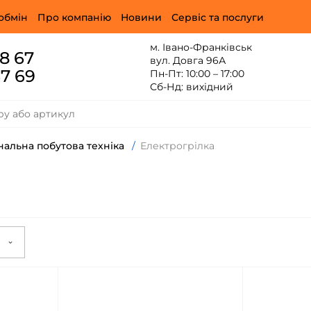
обмін
Про компанію
Новини
Сервіс та послуги
м. Івано-Франківськ
88 67
вул. Довга 96А
67 69
Пн-Пт: 10:00 – 17:00
Сб-Нд: вихідний
альна побутова техніка
/
Електрогрілка