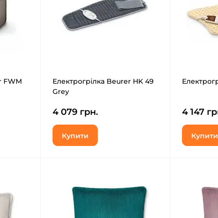
er FWM
Електрогрілка Beurer HK 49
Електрогр
Grey
4 079 грн.
4 147 гр
Купити
Купити