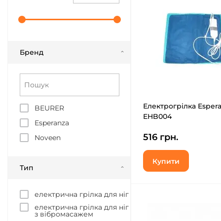
Бренд
Електрогрілка Esper
BEURER
EHB004
Esperanza
516 грн.
Noveen
Купити
Тип
електрична грілка для ніг
електрична грілка для ніг
з вібромасажем