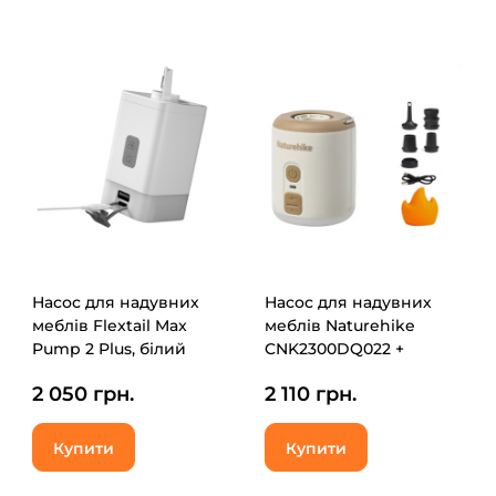
Насос для надувних
Насос для надувних
меблів Flextail Max
меблів Naturehike
Pump 2 Plus, білий
CNK2300DQ022 +
(6971670131063)
нічник + вентилятор,
2 050 грн.
2 110 грн.
бежевий
(6976507665971)
Купити
Купити