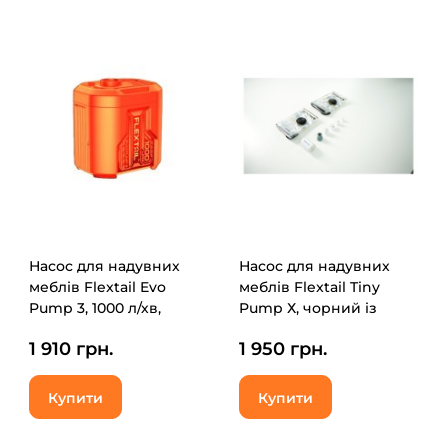
Насос для надувних
Насос для надувних
меблів Flextail Evo
меблів Flextail Tiny
Pump 3, 1000 л/хв,
Pump Х, чорний із
помаранчевий
вакуумними пакетами 2
1 910 грн.
1 950 грн.
(EP3G1300-OG-i)
шт (50х70)
(6975755966335)
Купити
Купити