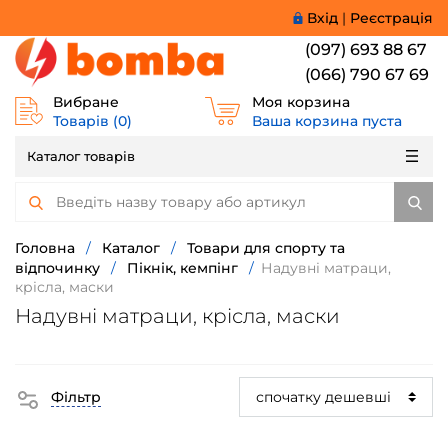
Вхід
|
Реєстрація
(097) 693 88 67
(066) 790 67 69
Вибране
Моя корзина
Товарів (
0
)
Ваша корзина пуста
Каталог товарів
Головна
/
Каталог
/
Товари для спорту та
відпочинку
/
Пікнік, кемпінг
/
Надувні матраци,
крісла, маски
Надувні матраци, крісла, маски
Фільтр