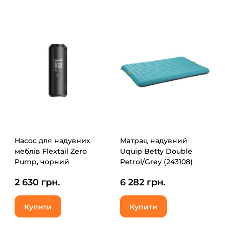
Насос для надувних
Матрац надувний
меблів Flextail Zero
Uquip Betty Double
Pump, чорний
Petrol/Grey (243108)
(ZP650cht-BK-i)
(DAS302766)
2 630 грн.
6 282 грн.
Купити
Купити