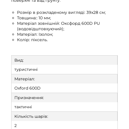
поверхні та вад грунту.
Розмір в розкладеному вигляді: 39х28 см;
Товщина:: 10 мм;
Матеріал зовнішній: Оксфорд 600D PU
(водовідштовхуючий);
Матеріал: Ізолон;
Колір: піксель.
Вид:
туристичні
Матеріал:
Oxford 600D
Призначення:
тактичні
Кількість шарів:
2