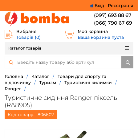
Вхід
|
Реєстрація
(097) 693 88 67
(066) 790 67 69
Вибране
Моя корзина
Товарів (
0
)
Ваша корзина пуста
Каталог товарів
Головна
/
Каталог
/
Товари для спорту та
відпочинку
/
Туризм
/
Туристичні килимки
/
Ranger
/
Туристичне сидіння Ranger піксель
(RA8905)
Код товару:
806602