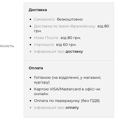
Доставка
Самовивіз:
безкоштовно
Доставка по Івано-Франківську:
від 80
грн.
Нова Пошта:
від 80 грн.
Укрпошта:
від 60 грн.
існість
Інформація про
доставку
Оплата
Готівкою (на відділенні, у магазині,
кур’єру)
Картою VISA/Mastercard в офісі чи
онлайн
Оплата по перерахунку (без ПДВ)
Інформація про
оплату