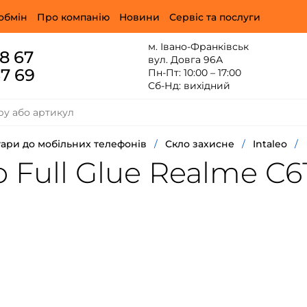
обмін
Про компанію
Новини
Сервіс та послуги
м. Івано-Франківськ
88 67
вул. Довга 96А
67 69
Пн-Пт: 10:00 – 17:00
Сб-Нд: вихідний
ари до мобільних телефонів
/
Скло захисне
/
Intaleo
/
 Full Glue Realme C6