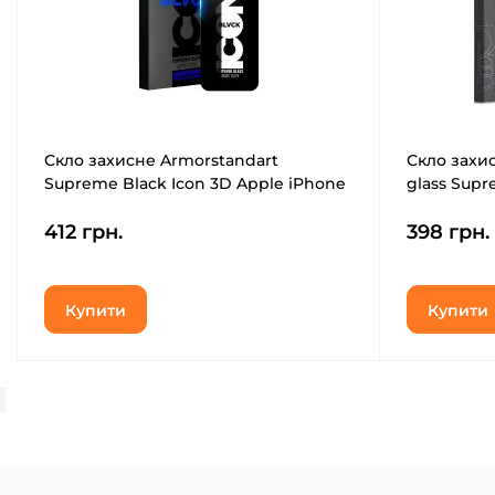
Скло захисне Armorstandart
Скло захи
Supreme Black Icon 3D Apple iPhone
glass Supr
13 Pro Max (ARM60016)
Plus Yello
412 грн.
398 грн.
Купити
Купити