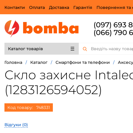
Контакти
Оплата
Доставка
Гарантія
Повернення та 
(097) 693 
(066) 790 
Каталог товарів
Головна
/
Каталог
/
Смартфони та телефони
/
Аксесу
Скло захисне Intaleo
(1283126594052)
Код товару:
748331
Відгуки (
0
)