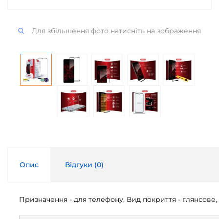
Для збільшення фото натисніть на зображення
Опис
Відгуки (
0
)
Призначення - для телефону, Вид покриття - глянсове, С