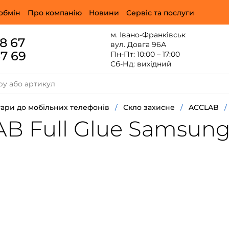
обмін
Про компанію
Новини
Сервіс та послуги
м. Івано-Франківськ
88 67
вул. Довга 96А
67 69
Пн-Пт: 10:00 – 17:00
Сб-Нд: вихідний
ари до мобільних телефонів
/
Скло захисне
/
ACCLAB
/
B Full Glue Samsung