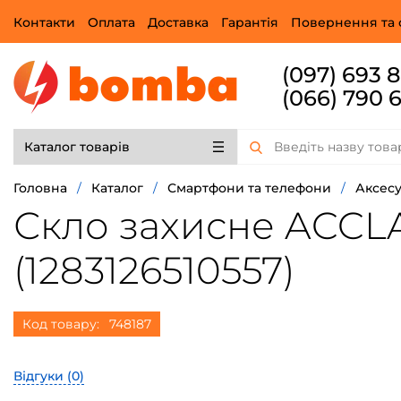
Контакти
Оплата
Доставка
Гарантія
Повернення та 
(097) 693 
(066) 790 
Каталог товарів
Головна
/
Каталог
/
Смартфони та телефони
/
Аксесу
Скло захисне ACCLA
(1283126510557)
Код товару:
748187
Відгуки (
0
)