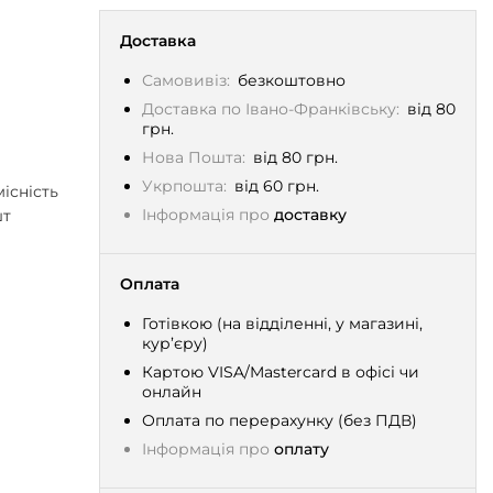
Доставка
Самовивіз:
безкоштовно
Доставка по Івано-Франківську:
від 80
грн.
Нова Пошта:
від 80 грн.
Укрпошта:
від 60 грн.
існість
Інформація про
доставку
шт
Оплата
Готівкою (на відділенні, у магазині,
кур’єру)
Картою VISA/Mastercard в офісі чи
онлайн
Оплата по перерахунку (без ПДВ)
Інформація про
оплату