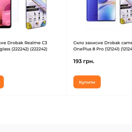
сне Drobak Realme C3
Скло захисне Drobak came
lass (222242) (222242)
OnePlus 8 Pro (121241) (12124
193 грн.
Купити