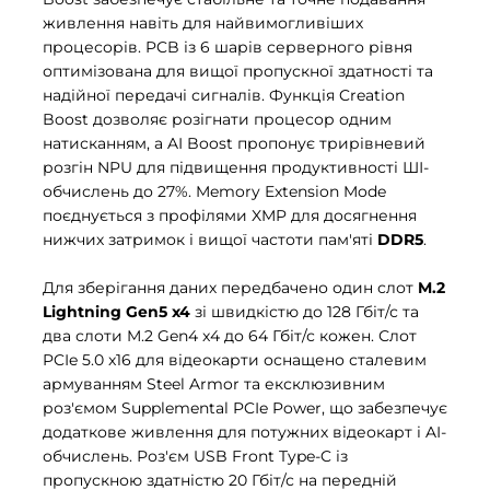
живлення навіть для найвимогливіших
процесорів. PCB із 6 шарів серверного рівня
оптимізована для вищої пропускної здатності та
надійної передачі сигналів. Функція Creation
Boost дозволяє розігнати процесор одним
натисканням, а AI Boost пропонує трирівневий
розгін NPU для підвищення продуктивності ШІ-
обчислень до 27%. Memory Extension Mode
поєднується з профілями XMP для досягнення
нижчих затримок і вищої частоти пам'яті
DDR5
.
Для зберігання даних передбачено один слот
M.2
Lightning Gen5 x4
зі швидкістю до 128 Гбіт/с та
два слоти M.2 Gen4 x4 до 64 Гбіт/с кожен. Слот
PCIe 5.0 x16 для відеокарти оснащено сталевим
армуванням Steel Armor та ексклюзивним
роз'ємом Supplemental PCIe Power, що забезпечує
додаткове живлення для потужних відеокарт і AI-
обчислень. Роз'єм USB Front Type-C із
пропускною здатністю 20 Гбіт/с на передній