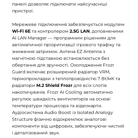
панелі дозволяє підключати найсучасніші
пристрої.
Мережеве підключення забезпечується модулем
Wi-Fi 6E
та контролером
2.5G LAN
, доповненими
AI LAN Manager — програмним рішенням для
автоматичної пріоритизації ігрового трафіку та
зниження затримок. Антена EZ Antenna з
магнітною підставкою встановлюється без
обертання для зручності. Охолодження Frozr
Guard включає розширений радіатор VRM,
термопрокладки з теплопровідністю 7 Вт/мК та
радіатори
M.2 Shield Frozr
для всіх слотів
накопичувачів. Frozr AI Cooling автоматично
регулює швидкість вентиляторів на основі
температури процесора та відеокарти.
Аудіосистема Audio Boost із Isolated Analogy
Structure фізично відокремлює аналогові
компоненти від цифрових, забезпечуючи чистий
і деталізований звук.