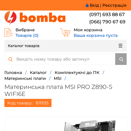
Вхід
|
Реєстрація
(097) 693 88 67
(066) 790 67 69
Вибране
Моя корзина
Товарів (
0
)
Ваша корзина пуста
Каталог товарів
Головна
/
Каталог
/
Комплектуючі до ПК
/
Материнські плати
/
MSI
/
Материнська плата MSI PRO Z890-S
WIFI6E
Код товару:
811935