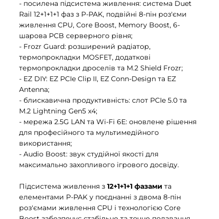
- посилена підсистема живлення: система Duet
Rail 12+1+1+1 фаз з P-PAK, подвійні 8-пін роз'єми
живлення CPU, Core Boost, Memory Boost, 6-
шарова PCB серверного рівня;
- Frozr Guard: розширений радіатор,
термопрокладки MOSFET, додаткові
термопрокладки дроселів та M.2 Shield Frozr;
- EZ DIY: EZ PCIe Clip II, EZ Conn-Design та EZ
Antenna;
- блискавична продуктивність: слот PCIe 5.0 та
M.2 Lightning Gen5 x4;
- мережа 2.5G LAN та Wi-Fi 6E: оновлене рішення
для професійного та мультимедійного
використання;
- Audio Boost: звук студійної якості для
максимально захопливого ігрового досвіду.
Підсистема живлення з
12+1+1+1 фазами
та
елементами P-PAK у поєднанні з двома 8-пін
роз'ємами живлення CPU і технологією Core
Boost забезпечує стабільне та точне подавання