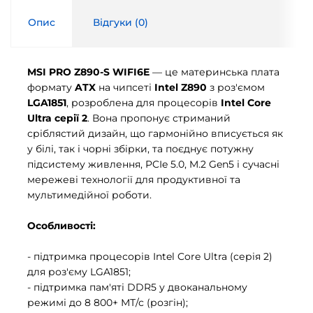
Опис
Відгуки (
0
)
MSI PRO Z890-S WIFI6E
— це материнська плата
формату
ATX
на чипсеті
Intel Z890
з роз'ємом
LGA1851
, розроблена для процесорів
Intel Core
Ultra серії 2
. Вона пропонує стриманий
сріблястий дизайн, що гармонійно вписується як
у білі, так і чорні збірки, та поєднує потужну
підсистему живлення, PCIe 5.0, M.2 Gen5 і сучасні
мережеві технології для продуктивної та
мультимедійної роботи.
Особливості:
- підтримка процесорів Intel Core Ultra (серія 2)
для роз'єму LGA1851;
- підтримка пам'яті DDR5 у двоканальному
режимі до 8 800+ МТ/с (розгін);