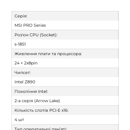
Серія:
MSI PRO Series
Роз'єм CPU (Socket):
s-1851
Живлення плати та процесора:
24 + 2x8pin
Чипсет:
Intel Z890
Покоління Intel:
2-а серія (Arrow Lake)
Кількість слотів PCI-E x16:
4 шт
Тип оперативної пам’яті: