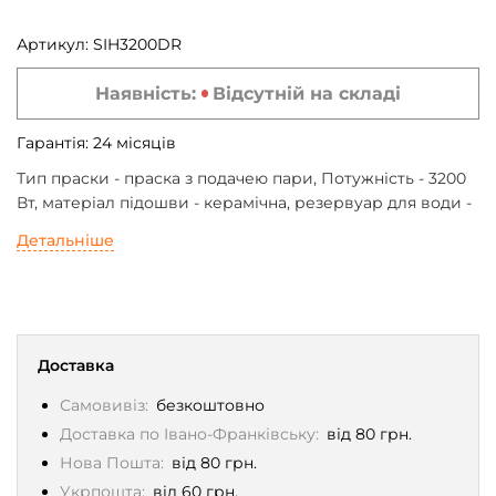
Артикул:
SIH3200DR
Наявність:
Відсутній на складі
Гарантія:
24
місяців
Тип праски - праска з подачею пари, Потужність - 3200
Вт, матеріал підошви - керамічна, резервуар для води -
350 мл, автоматичне відключення, система захисту від
Детальніше
накипу, протикрапельна система, захист від перегріву,
вага - 1.6 кг, Колір - рожевий
Доставка
Самовивіз:
безкоштовно
Доставка по Івано-Франківську:
від 80 грн.
Нова Пошта:
від 80 грн.
Укрпошта:
від 60 грн.