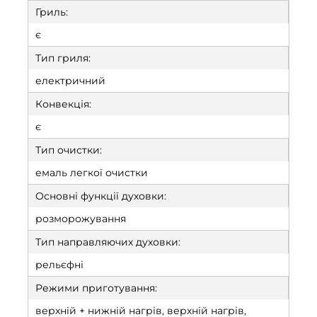
Гриль:
є
Тип гриля:
електричний
Конвекція:
є
Тип очистки:
емаль легкої очистки
Основні функції духовки:
розморожування
Тип направляючих духовки:
рельєфні
Режими приготування:
верхній + нижній нагрів, верхній нагрів,