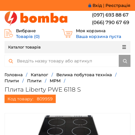
Вхід
|
Реєстрація
(097) 693 88 67
(066) 790 67 69
Вибране
Моя корзина
Товарів (
0
)
Ваша корзина пуста
Каталог товарів
Головна
/
Каталог
/
Велика побутова техніка
/
Плити
/
Плити
/
MPM
/
Плита Liberty PWE 6118 S
Код товару:
809959