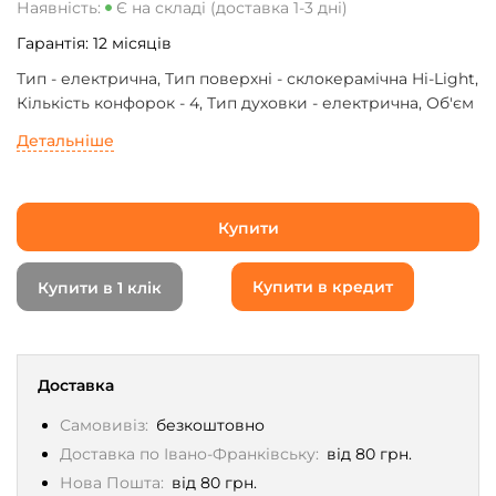
Наявність:
Є на складі (доставка 1-3 дні)
Гарантія:
12
місяців
Тип - електрична, Тип поверхні - склокерамічна Hi-Light,
Кількість конфорок - 4, Тип духовки - електрична, Об'єм
духовки - 64 л, Висота - 85 см, 60 см, Глибина - 60 см,
Детальніше
Колір - нержавіюча сталь
Купити
Купити в кредит
Купити в 1 клік
Доставка
Самовивіз:
безкоштовно
Доставка по Івано-Франківську:
від 80 грн.
Нова Пошта:
від 80 грн.