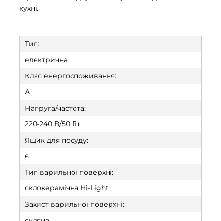
кухні.
Тип:
електрична
Клас енергоспоживання:
А
Напруга/частота:
220-240 В/50 Гц
Ящик для посуду:
є
Тип варильної поверхні:
склокерамічна Hi-Light
Захист варильної поверхні:
скляна