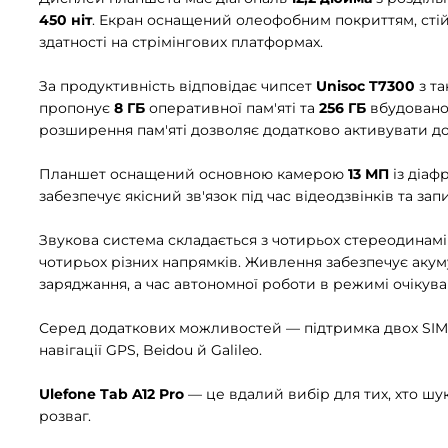
450 ніт
. Екран оснащений олеофобним покриттям, стійк
здатності на стрімінгових платформах.
За продуктивність відповідає чипсет
Unisoc T7300
з т
пропонує
8 ГБ
оперативної пам'яті та
256 ГБ
вбудовано
розширення пам'яті дозволяє додатково активувати до
Планшет оснащений основною камерою
13 МП
із діаф
забезпечує якісний зв'язок під час відеодзвінків та запи
Звукова система складається з чотирьох стереодинамік
чотирьох різних напрямків. Живлення забезпечує акум
заряджання, а час автономної роботи в режимі очікува
Серед додаткових можливостей — підтримка двох SIM
навігації GPS, Beidou й Galileo.
Ulefone Tab A12 Pro
— це вдалий вибір для тих, хто ш
розваг.