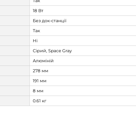
Так
18 Вт
Без док-станції
Так
Ні
Сірий, Space Gray
Алюміній
278 мм
191 мм
8 мм
0.61 кг