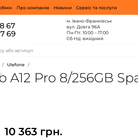
обмін
Про компанію
Новини
Сервіс та послуги
м. Івано-Франківськ
88 67
вул. Довга 96А
67 69
Пн-Пт: 10:00 – 17:00
Сб-Нд: вихідний
/
Ulefone
/
 A12 Pro 8/256GB Sp
10 363 грн.