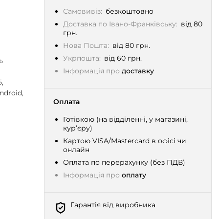
Самовивіз:
безкоштовно
Доставка по Івано-Франківську:
від 80
грн.
Нова Пошта:
від 80 грн.
Укрпошта:
від 60 грн.
ь
Інформація про
доставку
,
ndroid,
Оплата
Готівкою (на відділенні, у магазині,
кур’єру)
Картою VISA/Mastercard в офісі чи
онлайн
Оплата по перерахунку (без ПДВ)
Інформація про
оплату
Гарантія від виробника