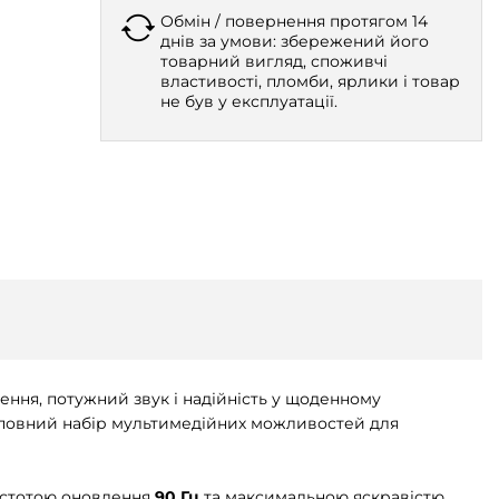
Обмін / повернення протягом 14
днів за умови: збережений його
товарний вигляд, споживчі
властивості, пломби, ярлики і товар
не був у експлуатації.
ення, потужний звук і надійність у щоденному
є повний набір мультимедійних можливостей для
частотою оновлення
90 Гц
та максимальною яскравістю