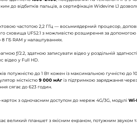
им до відбитків пальців, а сертифікація Widevine L1 дозвол
актовою частотою 2,2 ГГц — восьмиядерний процесор, доп
го сховища UFS2.1 з можливістю розширення за допомогою
 8 ГБ RAM у налаштуваннях.
рагмою ƒ/2.2, здатною записувати відео у роздільній здатнос
с відео у Full HD.
ів потужністю до 1 Вт кожен із максимальною гучністю до 1
улятор місткістю
9 000 мАг
із підтримкою заряджання чере
ння сягає до 623 годин.
-карток з одночасним доступом до мереж 4G/3G, модулі
Wi-F
укає великий планшет з якісним екраном, потужним звуком 