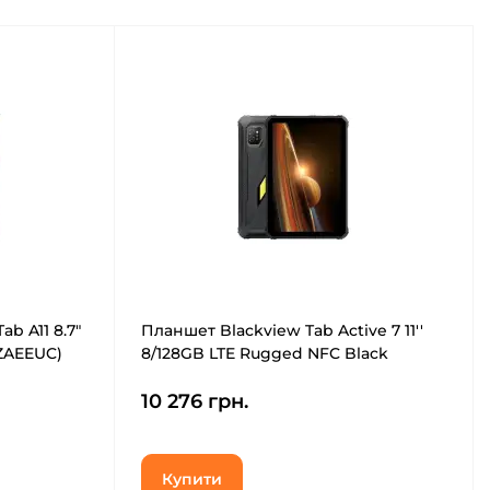
b A11 8.7"
Планшет Blackview Tab Active 7 11''
FZAEEUC)
8/128GB LTE Rugged NFC Black
(6931548324201)
10 276 грн.
Купити