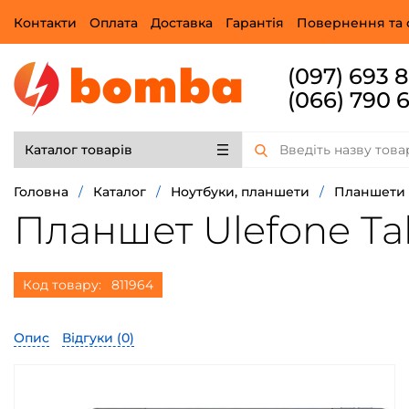
Контакти
Оплата
Доставка
Гарантія
Повернення та 
(097) 693 
(066) 790 
Каталог товарів
Головна
/
Каталог
/
Ноутбуки, планшети
/
Планшети
Планшет Ulefone Tab
Код товару:
811964
Опис
Відгуки (
0
)