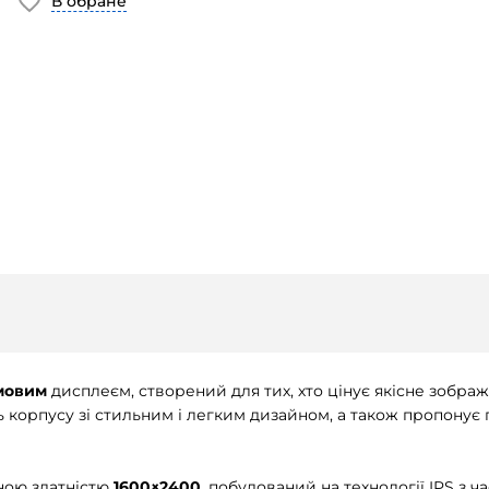
В обране
мовим
дисплеєм, створений для тих, хто цінує якісне зображ
ь корпусу зі стильним і легким дизайном, а також пропону
ною здатністю
1600×2400
, побудований на технології IPS з 