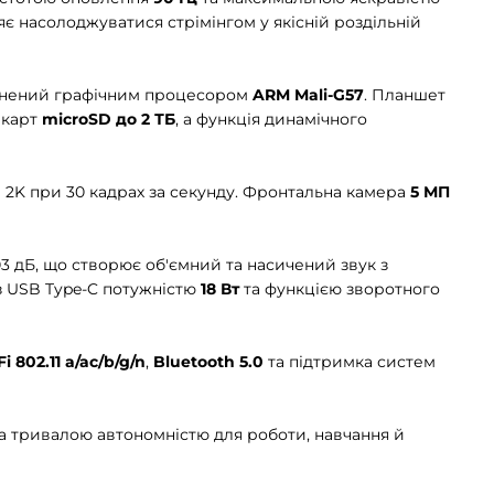
яє насолоджуватися стрімінгом у якісній роздільній
овнений графічним процесором
ARM Mali-G57
. Планшет
 карт
microSD до 2 ТБ
, а функція динамічного
ті 2K при 30 кадрах за секунду. Фронтальна камера
5 МП
03 дБ, що створює об'ємний та насичений звук з
з USB Type-C потужністю
18 Вт
та функцією зворотного
i 802.11 a/ac/b/g/n
,
Bluetooth 5.0
та підтримка систем
та тривалою автономністю для роботи, навчання й