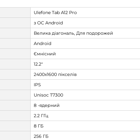
Ulefone Tab A12 Pro
з ОС Android
Велика діагональ, Для подорожей
Android
Ємнісний
12.2"
2400x1600 пікселів
IPS
Unisoc T7300
8 -ядерний
2.2 ГГц
8 ГБ
256 ГБ