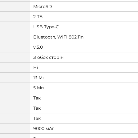
MicroSD
2 ТБ
USB Type-C
Bluetooth, WiFi 802.11n
v.5.0
З обох сторін
Ні
13 Мп
5 Мп
Так
Так
Так
9000 мАг