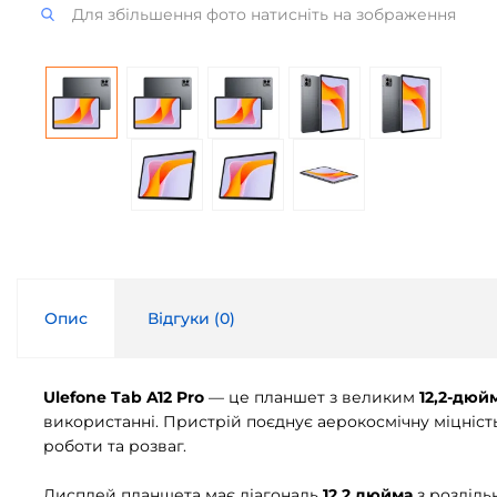
Для збільшення фото натисніть на зображення
Опис
Відгуки (
0
)
Ulefone Tab A12 Pro
— це планшет з великим
12,2-дюй
використанні. Пристрій поєднує аерокосмічну міцніст
роботи та розваг.
Дисплей планшета має діагональ
12,2 дюйма
з розділь