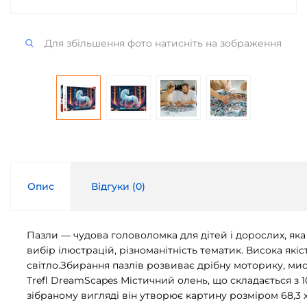
Для збільшення фото натисніть на зображення
Опис
Відгуки (
0
)
Пазли — чудова головоломка для дітей і дорослих, яка 
вибір ілюстрацій, різноманітність тематик. Висока як
світло.
Збирання пазлів розвиває дрібну моторику, мис
Trefl DreamScapes Містичний олень, що складається з 
зібраному вигляді він утворює картину розміром 68,3 x