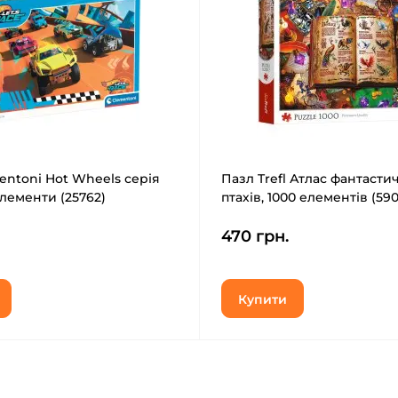
entoni Hot Wheels серія
Пазл Trefl Атлас фантасти
елементи (25762)
птахів, 1000 елементів (590
470 грн.
Купити