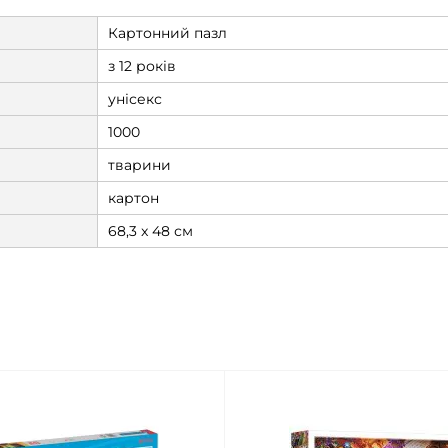
Картонний пазл
з 12 років
унісекс
1000
тварини
картон
68,3 x 48 см