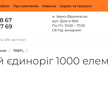
обмін
Про компанію
Новини
Сервіс та послуги
м. Івано-Франківськ
88 67
вул. Довга 96А
67 69
Пн-Пт: 10:00 – 17:00
Сб-Нд: вихідний
зли
/
TREFL
/
й єдиноріг 1000 еле