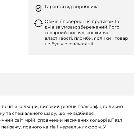
Гарантія від виробника
Обмін / повернення протягом 14
днів за умови: збережений його
товарний вигляд, споживчі
властивості, пломби, ярлики і товар
не був у експлуатації.
та чіткі кольори, високий рівень поліграфії, великий
ону та спеціального шару, що не відбиває
ичний світ мрій, сповнений насичених кольорів.Пазл
 пейзажу, повного квітів і нереальних форм. У