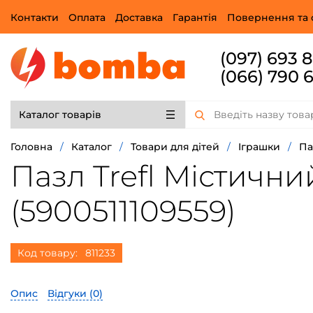
Контакти
Оплата
Доставка
Гарантія
Повернення та 
(097) 693 
(066) 790 
Каталог товарів
Головна
/
Каталог
/
Товари для дітей
/
Іграшки
/
Па
Пазл Trefl Містични
(5900511109559)
Код товару:
811233
Опис
Відгуки (
0
)