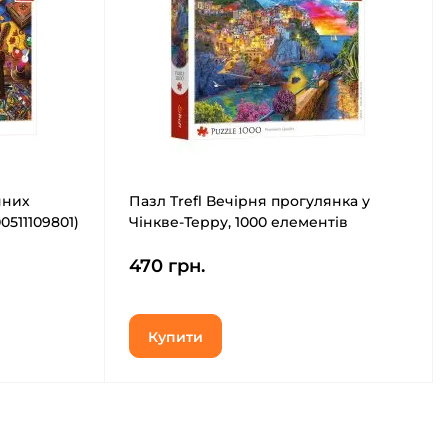
чних
Пазл Trefl Вечірня прогулянка у
0511109801)
Чінкве-Терру, 1000 елементів
(5900511109825)
470 грн.
Купити