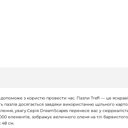
допоможе з користю провести час. Пазли Trefl — це яскраві 
ість пазлів досягається завдяки використанню щільного карт
лення, увагу.Серія DreamScapes перенесе вас у сюрреаліст
1000 елементів, зображує величного оленя на тлі барвистого
 48 см.