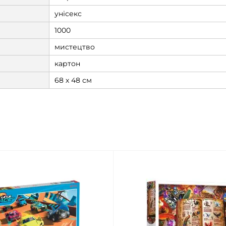
унісекс
1000
мистецтво
картон
68 х 48 см