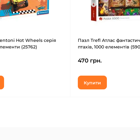
entoni Hot Wheels серія
Пазл Trefl Атлас фантасти
елементи (25762)
птахів, 1000 елементів (590
470 грн.
Купити