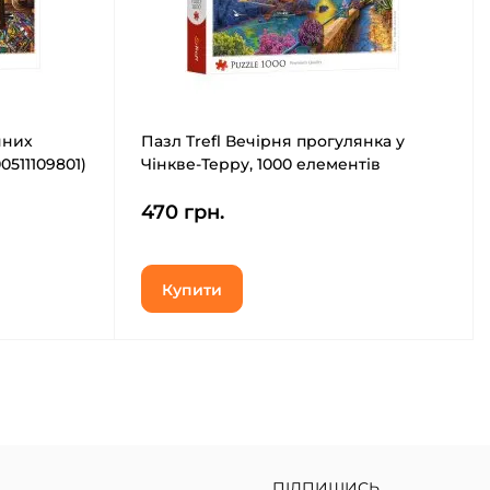
чних
Пазл Trefl Вечірня прогулянка у
0511109801)
Чінкве-Терру, 1000 елементів
(5900511109825)
470 грн.
Купити
ПІДПИШИСЬ