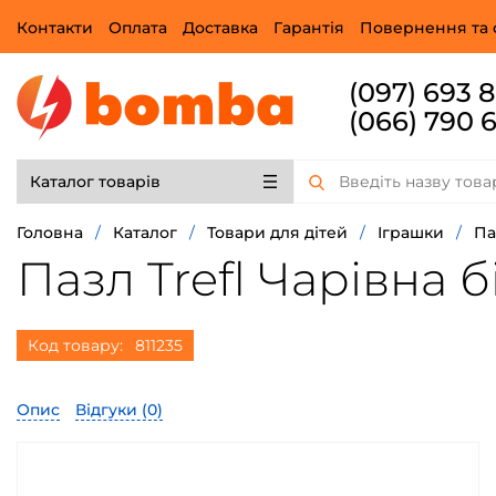
Контакти
Оплата
Доставка
Гарантія
Повернення та 
(097) 693 
(066) 790 
Каталог товарів
Головна
/
Каталог
/
Товари для дітей
/
Іграшки
/
Па
Пазл Trefl Чарівна б
Код товару:
811235
Опис
Відгуки (
0
)