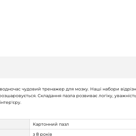
водночас чудовий тренажер для мозку. Наші набори відрізня
озшаровується. Складання пазла розвиває логіку, уважність
інтер'єру.
Картонний пазл
з 8 років