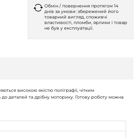
Обмін / повернення протягом 14
днів за умови: збережений його
товарний вигляд, споживчі
властивості, пломби, ярлики і товар
не був у експлуатації.
ються високою якістю поліграфії, чітким
 до деталей та дрібну моторику. Готову роботу можна