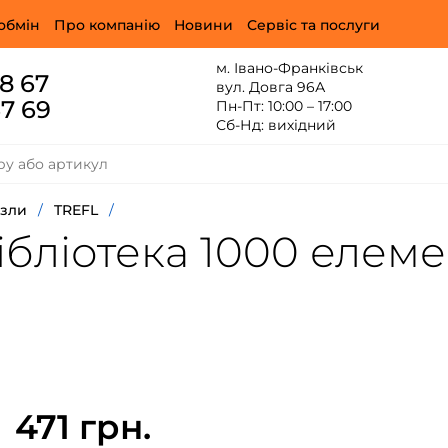
обмін
Про компанію
Новини
Сервіс та послуги
м. Івано-Франківськ
88 67
вул. Довга 96А
67 69
Пн-Пт: 10:00 – 17:00
Сб-Нд: вихідний
зли
/
TREFL
/
ібліотека 1000 елеме
471 грн.