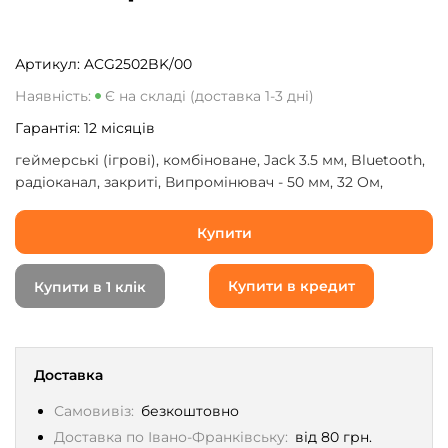
Артикул:
ACG2502BK/00
Наявність:
Є на складі (доставка 1-3 дні)
Гарантія:
12
місяців
геймерські (ігрові), комбіноване, Jack 3.5 мм, Bluetooth,
радіоканал, закриті, Випромінювач - 50 мм, 32 Ом,
Чутливість - 123 дБ, з мікрофоном, до 50 годин, довжина
шнура - 2 м, Black
Купити
Купити в кредит
Купити в 1 клік
Доставка
Самовивіз:
безкоштовно
Доставка по Івано-Франківську:
від 80 грн.