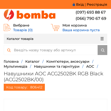
Вхід
|
Реєстрація
(097) 693 88 67
(066) 790 67 69
Вибране
Моя корзина
Товарів (
0
)
Ваша корзина пуста
Каталог товарів
Головна
/
Каталог
/
Комп'ютери, аксесуари
/
Мультимедіа
/
Навушники та гарнітури
/
AOC
/
Навушники AOC ACG2502BK RGB Black
(ACG2502BK/00)
Код товару:
806412