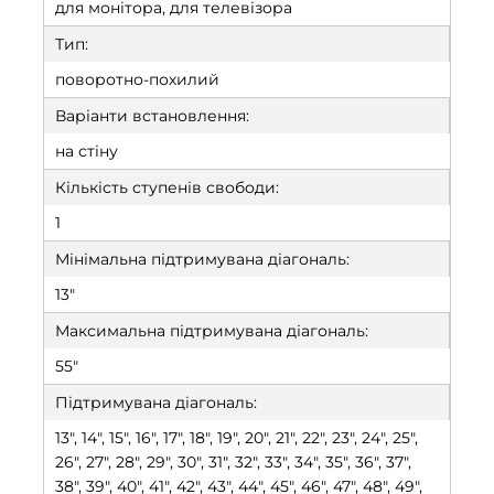
для монітора, для телевізора
Тип:
поворотно-похилий
Варіанти встановлення:
на стіну
Кількість ступенів свободи:
1
Мінімальна підтримувана діагональ:
13"
Максимальна підтримувана діагональ:
55"
Підтримувана діагональ:
13", 14", 15", 16", 17", 18", 19", 20", 21", 22", 23", 24", 25",
26", 27", 28", 29", 30", 31", 32", 33", 34", 35", 36", 37",
38", 39", 40", 41", 42", 43", 44", 45", 46", 47", 48", 49",