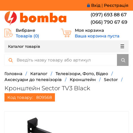
Вхід
|
Реєстрація
(097) 693 88 67
(066) 790 67 69
Вибране
Моя корзина
Товарів (
0
)
Ваша корзина пуста
Каталог товарів
Головна
/
Каталог
/
Телевізори, Фото, Відео
/
Аксесуари до телевізорів
/
Кронштейн
/
Sector
/
Кронштейн Sector TV3 Black
Код товару:
809568