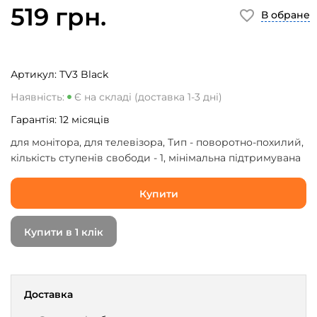
519 грн.
В обране
Артикул:
TV3 Black
Наявність:
Є на складі (доставка 1-3 дні)
Гарантія:
12
місяців
для монітора, для телевізора, Тип - поворотно-похилий,
кількість ступенів свободи - 1, мінімальна підтримувана
діагональ - 13", максимальна підтримувана діагональ -
55", VESA - 75 x 75, 100 x 100, 200 x 100, 200 x 200,
Купити
Максимальне навантаження - 30 кг, Нахил - -14 ~ +5 °,
Поворот - -90 ~ +90 °, відстань до стіни - 60 - 412 мм,
Купити в 1 клік
кронштейн, інструкція, монтажний комплект, вага -
2.055 кг, чорний
Доставка