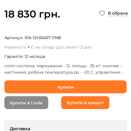
18 830 грн.
В обране
Артикул:
IPA-12HRART-FN8
Наявність:
Є на складі (доставка 1-3 дні)
Гарантія:
12
місяців
спліт-система, маркування - 12, площа - 35 м², монтаж -
настінний, робоча температура до - -20 C, управління -
пульт, WI-FI ( опціонально ), охолодження - 3.7 кВт,
обігрів - 3.8 кВт, компресор - інверторний
Купити
Купити в кредит
Купити в 1 клік
Доставка