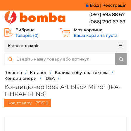
Вхід
|
Реєстрація
(097) 693 88 67
(066) 790 67 69
Вибране
Моя корзина
Товарів (
0
)
Ваша корзина пуста
Каталог товарів
Головна
/
Каталог
/
Велика побутова техніка
/
Кондиціонери
/
IDEA
/
Кондиціонер Idea Art Black Mirror (IPA-
12HRART-FN8)
Код товару:
751510