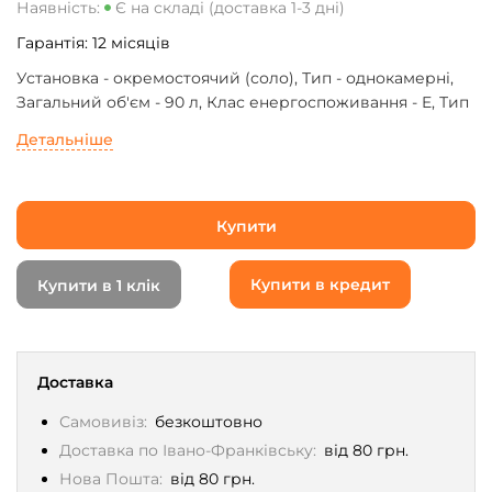
Наявність:
Є на складі (доставка 1-3 дні)
Гарантія:
12
місяців
Установка - окремостоячий (соло), Тип - однокамерні,
Загальний об'єм - 90 л, Клас енергоспоживання - E, Тип
компресора - звичайний, Корисний об'єм холодильної
Детальніше
камери - 90 л, Висота - 85 см, Ширина - 45 см, Глибина -
48 см
Купити
Купити в кредит
Купити в 1 клік
Доставка
Самовивіз:
безкоштовно
Доставка по Івано-Франківську:
від 80 грн.
Нова Пошта:
від 80 грн.