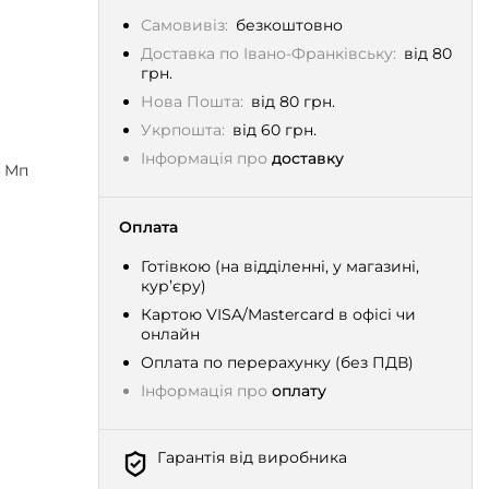
Самовивіз:
безкоштовно
Доставка по Івано-Франківську:
від 80
грн.
Нова Пошта:
від 80 грн.
Укрпошта:
від 60 грн.
Інформація про
доставку
4 Мп
Оплата
Готівкою (на відділенні, у магазині,
кур’єру)
Картою VISA/Mastercard в офісі чи
онлайн
Оплата по перерахунку (без ПДВ)
Інформація про
оплату
Гарантія від виробника