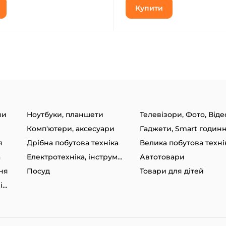
Купити
ни
Ноутбуки, планшети
Телевізори, Фото, Віде
Комп'ютери, аксесуари
я
Дрібна побутова техніка
Велика побутова техні
а
Електротехніка, інструменти
Автотовари
ня
Посуд
Товари для дітей
Товари для спорту та відпочинку