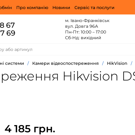
обмін
Про компанію
Новини
Сервіс та послуги
м. Івано-Франківськ
88 67
вул. Довга 96А
67 69
Пн-Пт: 10:00 – 17:00
Сб-Нд: вихідний
ні системи
/
Камери відеоспостереження
/
HikVision
/
еження Hikvision DS-
4 185 грн.