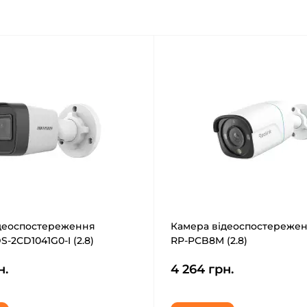
деоспостереження
Камера відеоспостережен
S-2CD1041G0-I (2.8)
RP-PCB8M (2.8)
н.
4 264 грн.