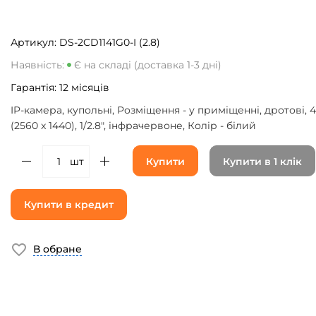
Артикул:
DS-2CD1141G0-I (2.8)
Наявність:
Є на складі (доставка 1-3 дні)
Гарантія:
12
місяців
IP-камера, купольні, Розміщення - у приміщенні, дротові, 
(2560 x 1440), 1/2.8", інфрачервоне, Колір - білий
шт
Купити
Купити в 1 клік
Купити в кредит
В обране