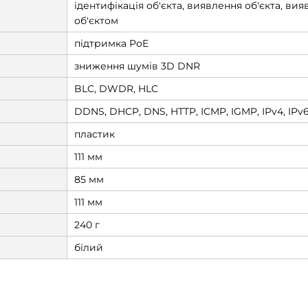
ідентифікація об'єкта, виявлення об'єкта, ви
об'єктом
підтримка PoE
зниження шумів 3D DNR
BLC, DWDR, HLC
DDNS, DHCP, DNS, HTTP, ICMP, IGMP, IPv4, IPv6
пластик
111 мм
85 мм
111 мм
240 г
білий