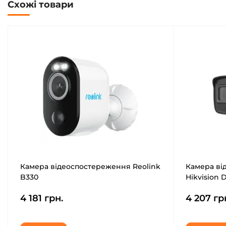
Схожі товари
Камера відеоспостереження Reolink
Камера ві
B330
Hikvision D
4 181 грн.
4 207 гр