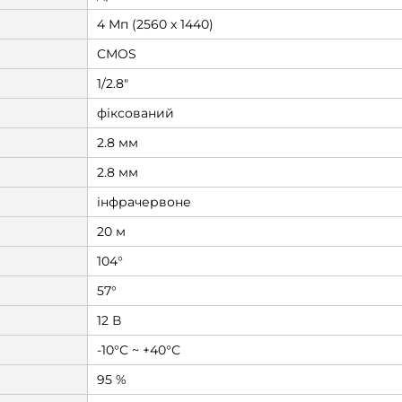
4 Мп (2560 x 1440)
CMOS
1/2.8"
фіксований
2.8 мм
2.8 мм
інфрачервоне
20 м
104°
57°
12 В
-10°С ~ +40°С
95 %