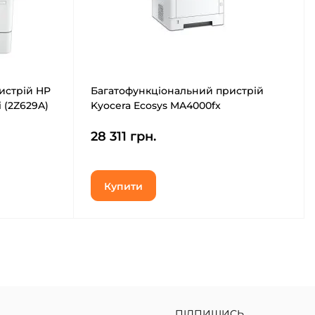
истрій HP
Багатофункціональний пристрій
i (2Z629A)
Kyocera Ecosys MA4000fx
(110C1B3NL0)
28 311 грн.
Купити
ПІДПИШИСЬ