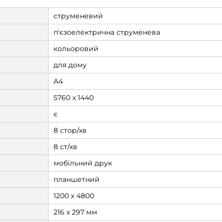
струменевий
п'єзоелектрична струменева
кольоровий
для дому
A4
5760 x 1440
є
8 стор/хв
8 ст/хв
мобільний друк
планшетний
1200 х 4800
216 x 297 мм