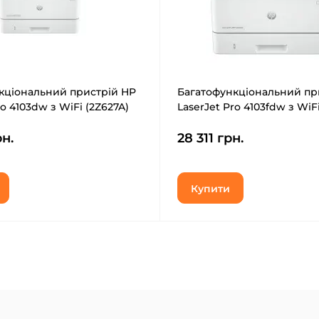
кціональний пристрій HP
Багатофункціональний пр
ro 4103dw з WiFi (2Z627A)
LaserJet Pro 4103fdw з WiF
рн.
28 311 грн.
Купити