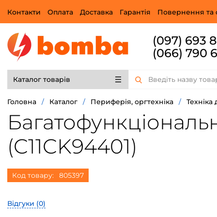
Контакти
Оплата
Доставка
Гарантія
Повернення та 
(097) 693 
(066) 790 
Каталог товарів
Головна
/
Каталог
/
Периферія, оргтехніка
/
Техніка 
Багатофункціональн
(C11CK94401)
Код товару:
805397
Відгуки (
0
)