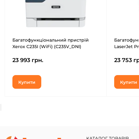
Багатофункціональний пристрій
Багатофун
Xerox C235I (WiFi) (C235V_DNI)
LaserJet P
23 993 грн.
23 753 г
Купити
Купити
КАТАЛОГ ТОВАРІВ