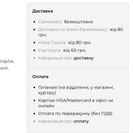
Доставка
Самовивіз:
безкоштовно
Доставка по Івано-Франківську:
від 80
грн.
Нова Пошта:
від 80 грн.
Укрпошта:
від 60 грн.
Інформація про
доставку
тор/хв,
шів,
Оплата
Готівкою (на відділенні, у магазині,
кур’єру)
Картою VISA/Mastercard в офісі чи
онлайн
Оплата по перерахунку (без ПДВ)
Інформація про
оплату