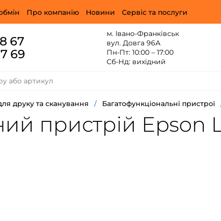
обмін
Про компанію
Новини
Сервіс та послуги
м. Івано-Франківськ
88 67
вул. Довга 96А
67 69
Пн-Пт: 10:00 – 17:00
Сб-Нд: вихідний
для друку та сканування
/
Багатофункціональні пристрої
ий пристрій Epson L