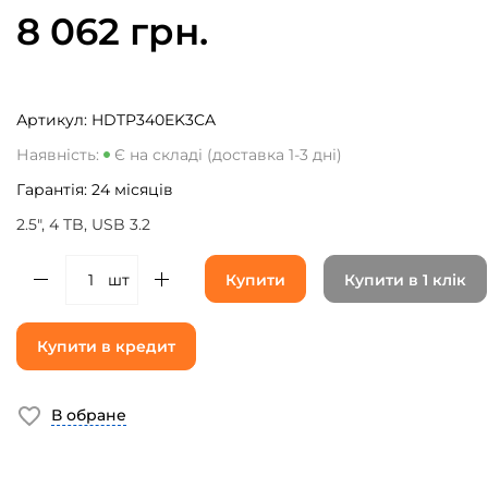
8 062 грн.
Артикул:
HDTP340EK3CA
Наявність:
Є на складі (доставка 1-3 дні)
Гарантія:
24
місяців
2.5", 4 TB, USB 3.2
шт
Купити
Купити в 1 клік
Купити в кредит
В обране