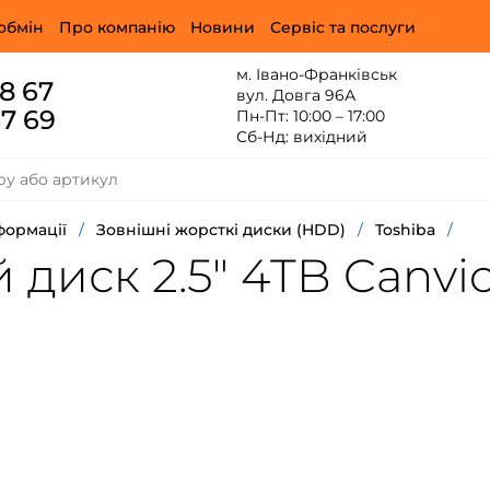
обмін
Про компанію
Новини
Сервіс та послуги
м. Івано-Франківськ
88 67
вул. Довга 96А
67 69
Пн-Пт: 10:00 – 17:00
Сб-Нд: вихідний
нформації
/
Зовнішні жорсткі диски (HDD)
/
Toshiba
/
диск 2.5" 4TB Canvio