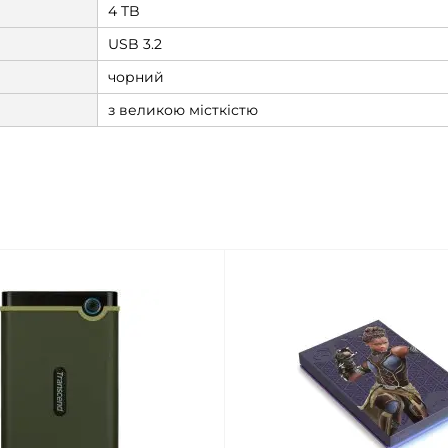
4 TB
USB 3.2
чорний
з великою місткістю