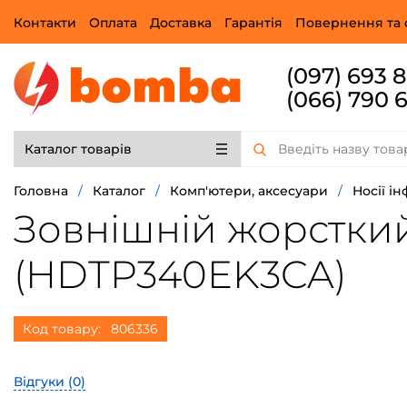
Контакти
Оплата
Доставка
Гарантія
Повернення та 
(097) 693 
(066) 790 
Каталог товарів
Головна
/
Каталог
/
Комп'ютери, аксесуари
/
Носії і
Зовнішній жорсткий 
(HDTP340EK3CA)
Код товару:
806336
Відгуки (
0
)