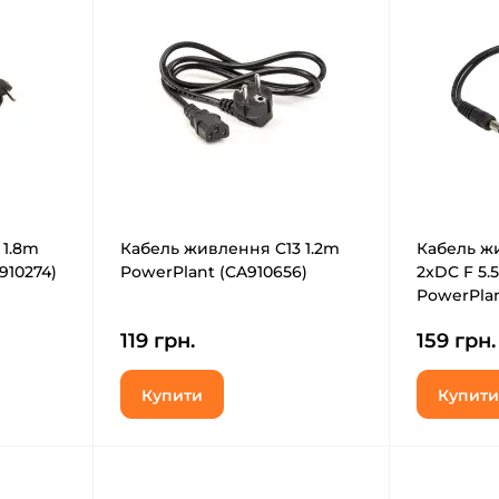
 1.8m
Кабель живлення C13 1.2m
Кабель ж
910274)
PowerPlant (CA910656)
2xDC F 5.
PowerPlan
119 грн.
159 грн.
Купити
Купити