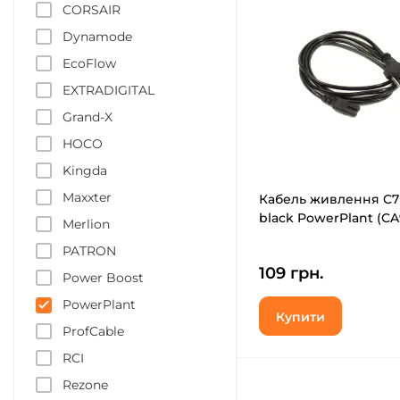
CORSAIR
Dynamode
EcoFlow
EXTRADIGITAL
Grand-X
HOCO
Kingda
Maxxter
Кабель живлення C7
black PowerPlant (CA
Merlion
PATRON
109 грн.
Power Boost
PowerPlant
Купити
ProfCable
RCI
Rezone