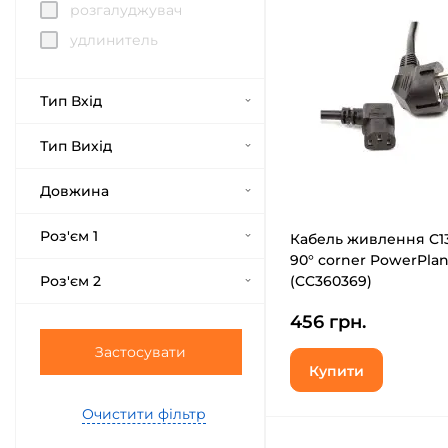
розгалуджувач
удлинитель
Тип Вхід
Тип Вихід
Довжина
Роз'єм 1
Кабель живлення C1
90° corner PowerPlan
Роз'єм 2
(CC360369)
456 грн.
Застосувати
Купити
Очистити фільтр