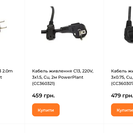
3 2.0m
Кабель живлення C13, 220V,
Кабель жи
t
3x1.5, Cu, 2м PowerPlant
3x0.75, Cu
(CC360321)
(CC360307
459 грн.
479 грн
Купити
Купити