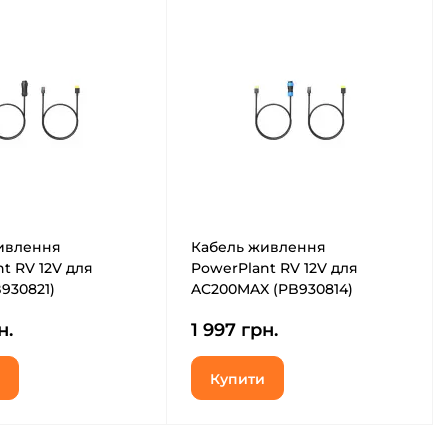
ивлення
Кабель живлення
t RV 12V для
PowerPlant RV 12V для
930821)
AC200MAX (PB930814)
н.
1 997 грн.
Купити