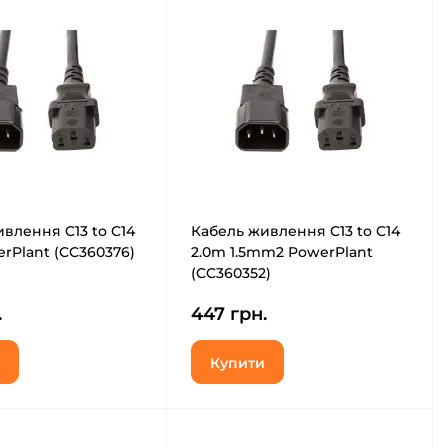
влення C13 to C14
Кабель живлення C13 to C14
rPlant (CC360376)
2.0m 1.5mm2 PowerPlant
(CC360352)
.
447 грн.
Купити