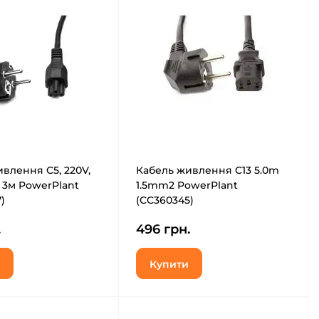
влення C5, 220V,
Кабель живлення C13 5.0m
, 3м PowerPlant
1.5mm2 PowerPlant
)
(CC360345)
.
496 грн.
Купити