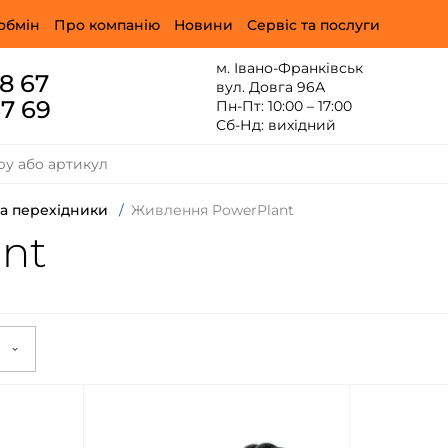
обмін
Про компанію
Новини
Сервіс та послуги
м. Івано-Франківськ
88 67
вул. Довга 96А
67 69
Пн-Пт: 10:00 – 17:00
Сб-Нд: вихідний
та перехідники
/
Живлення PowerPlant
nt