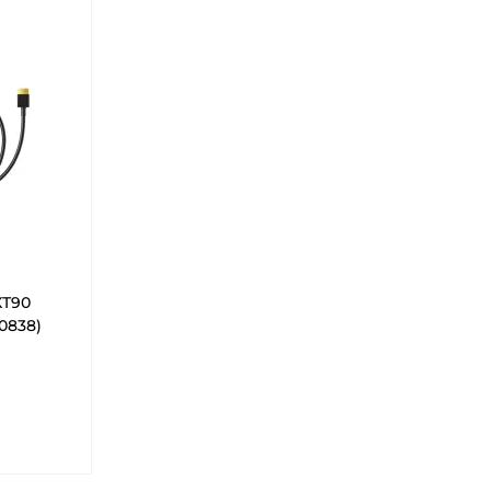
XT90
0838)