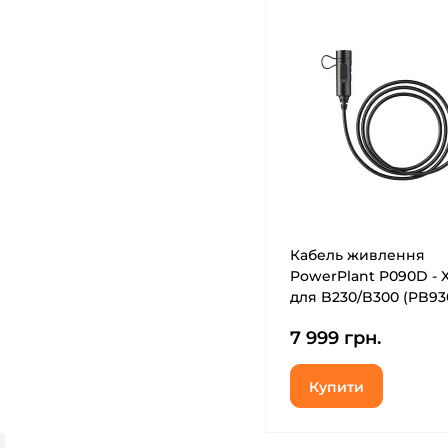
Кабель живлення
PowerPlant P090D - 
для B230/B300 (PB93
7 999 грн.
Купити