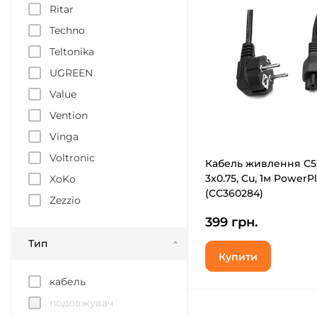
Ritar
Techno
Teltonika
UGREEN
Value
Vention
Vinga
Voltronic
Кабель живлення C5,
3x0.75, Cu, 1м PowerP
XoKo
(CC360284)
Zezzio
399 грн.
Тип
Купити
кабель
подовжувач