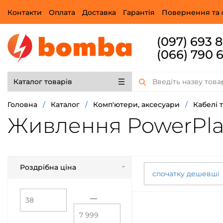
Контакти
Оплата
Доставка
Гарантія
Повернення та 
(097) 693 
(066) 790 
Каталог товарів
Головна
/
Каталог
/
Комп'ютери, аксесуари
/
Кабелі 
Живлення PowerPla
Роздрібна ціна
спочатку дешевші
—