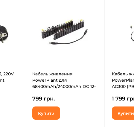
, 220V,
Кабель живлення
Кабель ж
ant
PowerPlant для
PowerPlan
68400mAh/24000mAh DC 12-
AC300 (PB
24V комплект перехідників
799 грн.
1 799 гр
28 шт (PB931149)
Купити
Купити