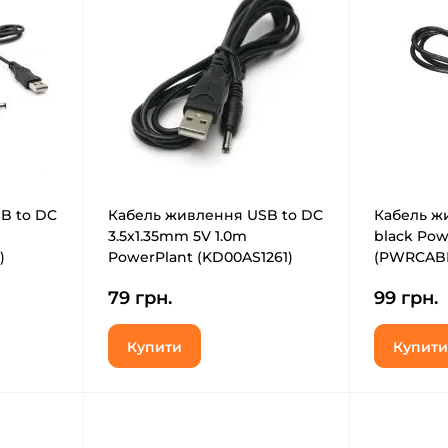
B to DC
Кабель живлення USB to DC
Кабель ж
3.5x1.35mm 5V 1.0m
black Pow
)
PowerPlant (KD00AS1261)
(PWRCAB
79 грн.
99 грн.
Купити
Купити