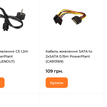
ивлення C5 1.2m
Кабель живлення SATA to
erPlant
2xSATA 0.15m PowerPlant
LENOUT)
(CA913169)
109 грн.
Купити