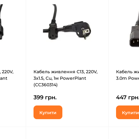
 220V,
Кабель живлення C13, 220V,
Кабель жи
lant
3x1.5, Cu, 1м PowerPlant
3.0m Powe
(CC360314)
399 грн.
447 грн
Купити
Купити