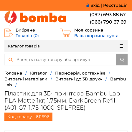
Вхід
|
Реєстрація
(097) 693 88 67
(066) 790 67 69
Вибране
Моя корзина
Товарів (
0
)
Ваша корзина пуста
Каталог товарів
Головна
/
Каталог
/
Периферія, оргтехніка
/
Витратні матеріали
/
Витратні до 3D друку
/
Bambu
Lab
/
Пластик для 3D-принтера Bambu Lab
PLA Matte 1кг, 1.75мм, DarkGreen Refill
(A01-G7-1.75-1000-SPLFREE)
Код товару:
811696