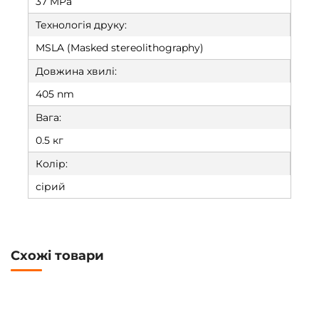
37 MPa
Технологія друку:
MSLA (Masked stereolithography)
Довжина хвилі:
405 nm
Вага:
0.5 кг
Колір:
сірий
Схожі товари