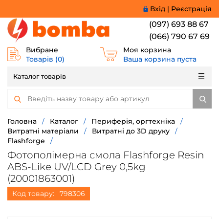
Вхід
|
Реєстрація
(097) 693 88 67
(066) 790 67 69
Вибране
Моя корзина
Товарів (
0
)
Ваша корзина пуста
Каталог товарів
Головна
/
Каталог
/
Периферія, оргтехніка
/
Витратні матеріали
/
Витратні до 3D друку
/
Flashforge
/
Фотополімерна смола Flashforge Resin
ABS-Like UV/LCD Grey 0,5kg
(20001863001)
Код товару:
798306