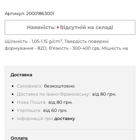
Артикул:
20001863001
Наявність:
Відсутній на складі
Щільність - 1.05-1.15 g/cm³, Твердість поверхні
формування - 82D, В'язкість - 300-400 cps, Міцність на
розрив - 37 MPa, Технологія друку - MSLA (Masked
stereolithography), Довжина хвилі - 405 nm, 0.5 кг, сірий
Доставка
Самовивіз:
безкоштовно
Доставка по Івано-Франківську:
від 80 грн.
Нова Пошта:
від 80 грн.
Укрпошта:
від 60 грн.
Інформація про
доставку
Оплата