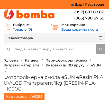
Вхід
|
Реєстрація
(097) 693 88 67
(066) 790 67 69
Вибране
Моя корзина
Товарів (
0
)
Ваша корзина пуста
Каталог товарів
Головна
/
Каталог
/
Периферія, оргтехніка
/
Витратні матеріали
/
Витратні до 3D друку
/
eSUN
/
Фотополімерна смола eSUN eResin PLA
UV/LCD Transparent 1kg (ERESIN-PLA-
T1000G)
Код товару:
798283