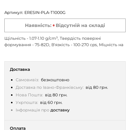
Артикул:
ERESIN-PLA-T1000G
Наявність:
Відсутній на складі
Щільність - 1.07-1.10 g/cm³, Твердість поверхні
формування - 75-82D, В'язкість - 100-270 cps, Міцність на
розрив - 24-55 MPa, Ударна міцність - 27-40 J/m,
Технологія друку - MSLA (Masked stereolithography),
Довжина хвилі - 405 nm, 1 кг, прозорий
Доставка
Самовивіз:
безкоштовно
Доставка по Івано-Франківську:
від 80 грн.
Нова Пошта:
від 80 грн.
Укрпошта:
від 60 грн.
Інформація про
доставку
Оплата