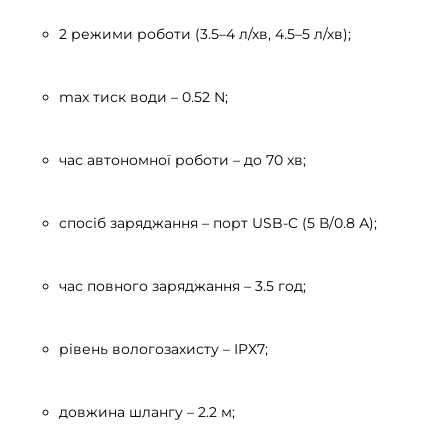
2 режими роботи (3.5–4 л/хв, 4.5–5 л/хв);
max тиск води – 0.52 N;
час автономної роботи – до 70 хв;
спосіб заряджання – порт USB-C (5 В/0.8 А);
час повного заряджання – 3.5 год;
рівень вологозахисту – IPX7;
довжина шлангу – 2.2 м;