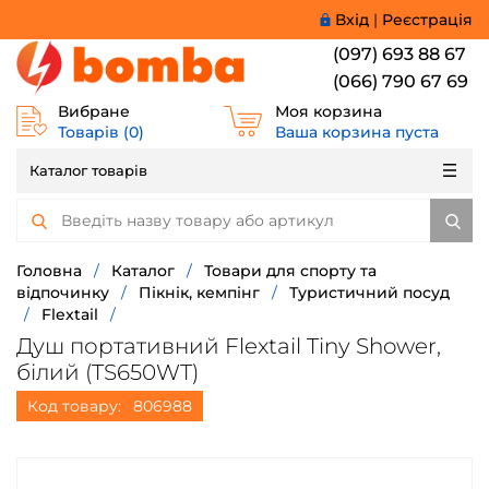
Вхід
|
Реєстрація
(097) 693 88 67
(066) 790 67 69
Вибране
Моя корзина
Товарів (
0
)
Ваша корзина пуста
Каталог товарів
Головна
/
Каталог
/
Товари для спорту та
відпочинку
/
Пікнік, кемпінг
/
Туристичний посуд
/
Flextail
/
Душ портативний Flextail Tiny Shower,
білий (TS650WT)
Код товару:
806988