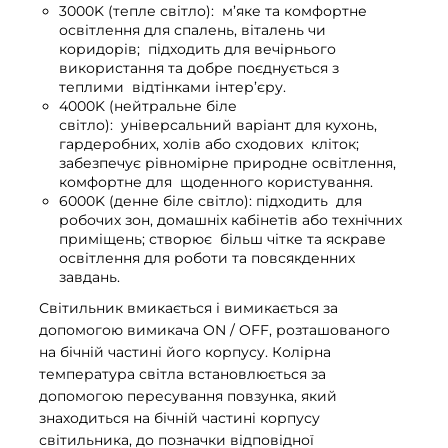
3000K (тепле світло): м’яке та комфортне
освітлення для спалень, віталень чи
коридорів; підходить для вечірнього
використання та добре поєднується з
теплими відтінками інтер’єру.
4000K (нейтральне біле
світло): універсальний варіант для кухонь,
гардеробних, холів або сходових кліток;
забезпечує рівномірне природне освітлення,
комфортне для щоденного користування.
6000K (денне біле світло): підходить для
робочих зон, домашніх кабінетів або технічних
приміщень; створює більш чітке та яскраве
освітлення для роботи та повсякденних
завдань.
Світильник вмикається і вимикається за
допомогою вимикача ON / OFF, розташованого
на бічній частині його корпусу. Колірна
температура світла встановлюється за
допомогою пересування повзунка, який
знаходиться на бічній частині корпусу
світильника, до позначки відповідної