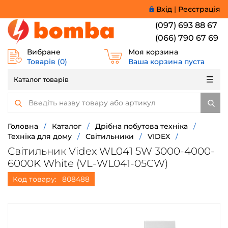
Вхід
|
Реєстрація
(097) 693 88 67
(066) 790 67 69
Вибране
Моя корзина
Товарів (
0
)
Ваша корзина пуста
Каталог товарів
Головна
/
Каталог
/
Дрібна побутова техніка
/
Техніка для дому
/
Світильники
/
VIDEX
/
Світильник Videx WL041 5W 3000-4000-
6000K White (VL-WL041-05CW)
Код товару:
808488