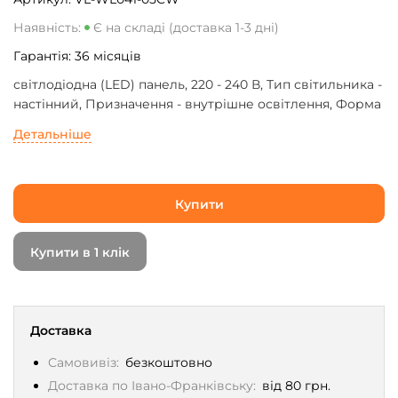
Наявність:
Є на складі (доставка 1-3 дні)
Гарантія:
36
місяців
світлодіодна (LED) панель, 220 - 240 В, Тип світильника -
настінний, Призначення - внутрішне освітлення, Форма
- лінійний, тип монтажу - накладний, Потужність - 5 Вт,
Детальніше
500 Лм, 3000 - 6000 K, Smart-керування - немає, білий
Купити
Купити в 1 клік
Доставка
Самовивіз:
безкоштовно
Доставка по Івано-Франківську:
від 80 грн.