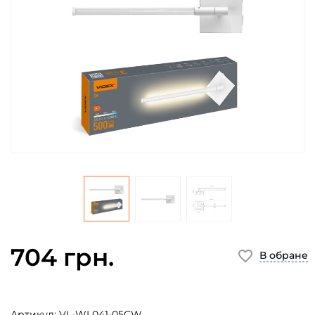
704 грн.
В обране
Артикул:
VL-WL041-05CW