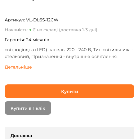
Артикул:
VL-DL6S-12CW
Наявність:
Є на складі (доставка 1-3 дні)
Гарантія:
24
місяців
світлодіодна (LED) панель, 220 - 240 В, Тип світильника -
стельовий, Призначення - внутрішне освітлення,
Форма - квадратна, тип монтажу - накладний,
Детальніше
Потужність - 12 Вт, 1170 Лм, 3000 - 6500 K, Smart-
керування - немає, білий
Купити
Купити в 1 клік
Доставка