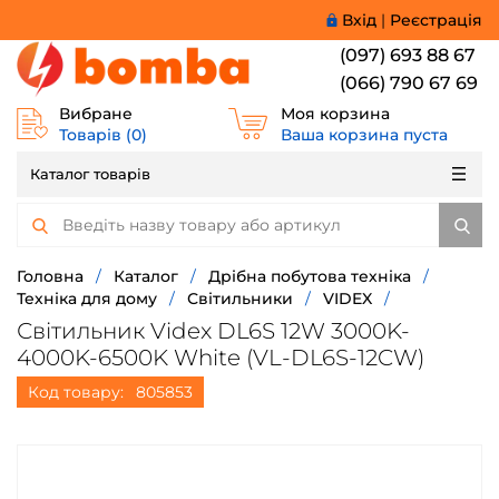
Вхід
|
Реєстрація
(097) 693 88 67
(066) 790 67 69
Вибране
Моя корзина
Товарів (
0
)
Ваша корзина пуста
Каталог товарів
Головна
/
Каталог
/
Дрібна побутова техніка
/
Техніка для дому
/
Світильники
/
VIDEX
/
Світильник Videx DL6S 12W 3000K-
4000K-6500K White (VL-DL6S-12CW)
Код товару:
805853