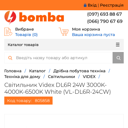
Вхід
|
Реєстрація
(097) 693 88 67
(066) 790 67 69
Вибране
Моя корзина
Товарів (
0
)
Ваша корзина пуста
Каталог товарів
Головна
/
Каталог
/
Дрібна побутова техніка
/
Техніка для дому
/
Світильники
/
VIDEX
/
Світильник Videx DL6R 24W 3000K-
4000K-6500K White (VL-DL6R-24CW)
Код товару:
805858