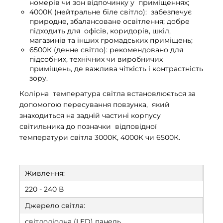
номерів чи зон відпочинку у приміщеннях;
4000К (нейтральне біле світло): забезпечує
природне, збалансоване освітлення; добре
підходить для офісів, коридорів, шкіл,
магазинів та інших громадських приміщень;
6500К (денне світло): рекомендовано для
підсобних, технічних чи виробничих
приміщень, де важлива чіткість і контрастність
зору.
Колірна температура світла встановлюється за
допомогою пересування повзунка, який
знаходиться на задній частині корпусу
світильника до позначки відповідної
температури світла 3000К, 4000К чи 6500К.
Живлення:
220 - 240 В
Джерело світла:
світлодіодна (LED) панель