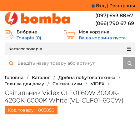
Вхід
|
Реєстрація
(097) 693 88 67
(066) 790 67 69
Вибране
Моя корзина
Товарів (
0
)
Ваша корзина пуста
Каталог товарів
Головна
/
Каталог
/
Дрібна побутова техніка
/
Техніка для дому
/
Світильники
/
VIDEX
/
Світильник Videx CLF01 60W 3000K-
4200K-6000K White (VL-CLF01-60CW)
Код товару:
805850