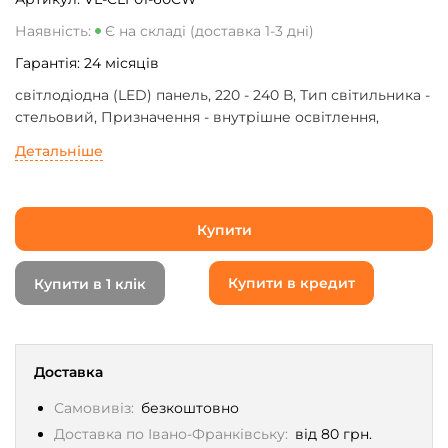
Наявність:
Є на складі (доставка 1-3 дні)
Гарантія:
24
місяців
світлодіодна (LED) панель, 220 - 240 В, Тип світильника -
стельовий, Призначення - внутрішне освітлення,
Форма - кругла, тип монтажу - підвісний, Потужність -
Детальніше
60 Вт, 5400 Лм, 3000 - 6000 K, Smart-керування - немає,
білий
Купити
Купити в кредит
Купити в 1 клік
Доставка
Самовивіз:
безкоштовно
Доставка по Івано-Франківську:
від 80 грн.