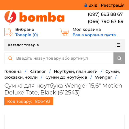
Вхід
|
Реєстрація
(097) 693 88 67
(066) 790 67 69
Вибране
Моя корзина
Товарів (
0
)
Ваша корзина пуста
Каталог товарів
Головна
/
Каталог
/
Ноутбуки, планшети
/
Сумки,
рюкзаки, чохли
/
Сумки до ноутбуків
/
Wenger
/
Сумка для ноутбука Wenger 15,6" Motion
Deluxe Tote, Black (612543)
Код товару:
806493