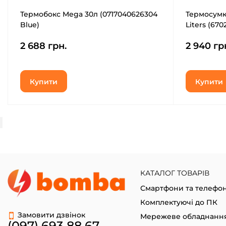
Термобокс Mega 30л (0717040626304
Термосумк
Blue)
Liters (670
2 688 грн.
2 940 гр
Купити
Купити
КАТАЛОГ ТОВАРІВ
Смартфони та телефо
Комплектуючі до ПК
Замовити дзвінок
Мережеве обладнанн
(097) 693 88 67