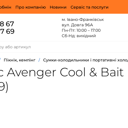
обмін
Про компанію
Новини
Сервіс та послуги
м. Івано-Франківськ
88 67
вул. Довга 96А
67 69
Пн-Пт: 10:00 – 17:00
Сб-Нд: вихідний
/
Пікнік, кемпінг
/
Сумки-холодильники і портативні хол
Avenger Cool & Bait 
9)