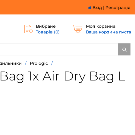
Вхід
|
Реєстрація
Вибране
Моя корзина
Товарів (
0
)
Ваша корзина пуста
одильники
/
Prologic
/
Bag 1x Air Dry Bag L