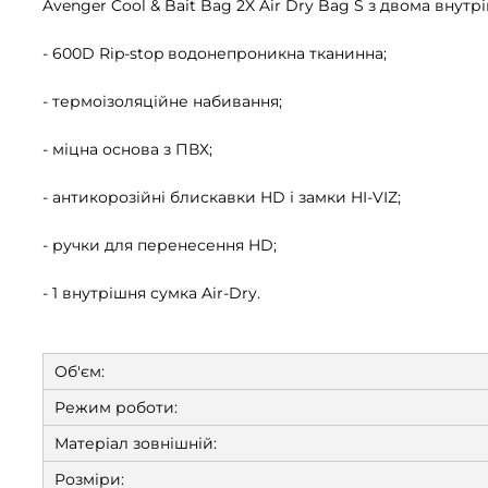
Avenger Cool & Bait Bag 2X Air Dry Bag S з двома внутр
- 600D Rip-stop водонепроникна тканинна;
- термоізоляційне набивання;
- міцна основа з ПВХ;
- антикорозійні блискавки HD і замки HI-VIZ;
- ручки для перенесення HD;
- 1 внутрішня сумка Air-Dry.
Об'єм:
Режим роботи:
Матеріал зовнішній:
Розміри: