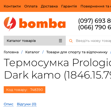
Контакти
Оплата
Доставка
Гарантія
Повернення та 
(097) 693 
(066) 790 
Каталог товарів
Головна
/
Каталог
/
Товари для спорту та відпочинку
Термосумка Prologic 
Dark kamo (1846.15.7
Код товару:
748390
Опис
Відгуки (
0
)