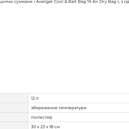
ішніми сумками і Avenger Cool & Bait Bag 1X Air Dry Bag L з
12 л
збереження температури
поліестер
30 х 23 х 18 см