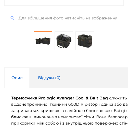
Для збільшення фото натисніть на зображення
Опис
Відгуки (
0
)
Термосумка Prologic Avenger Cool & Bait Bag
служить 
водонепроникної тканини 600D Rip-stop і однієї або дв
закривається кришкою з надійною блискавкою. Всі ці
блискавці виконана з нейлонової сітки. Вона безпосе
прикормки між собою і з внутрішньою поверхнею стін