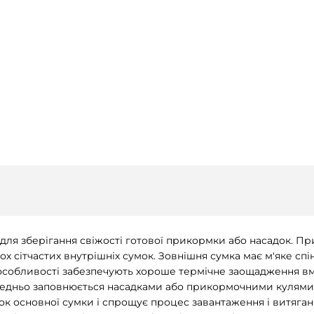
для зберігання свіжості готової прикормки або насадок. При
ох сітчастих внутрішніх сумок. Зовнішня сумка має м'яке спі
 особливості забезпечують хороше термічне заощадження вм
редньо заповнюється насадками або прикормочними кулями. 
ок основної сумки і спрощує процес завантаження і витяга