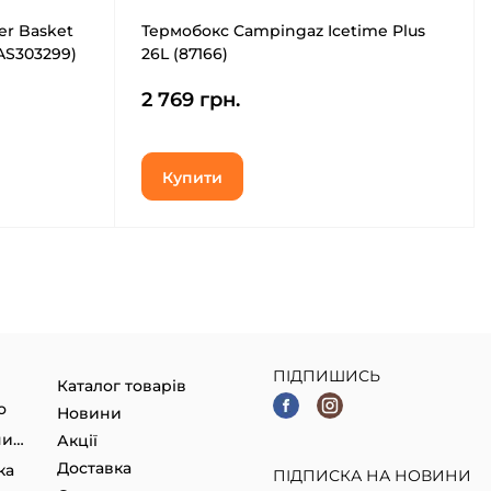
r Basket
Термобокс Campingaz Icetime Plus
DAS303299)
26L (87166)
2 769 грн.
Купити
ПІДПИШИСЬ
Каталог товарів
о
Новини
Гаджети, Smart годинники
Акції
Доставка
ка
ПІДПИСКА НА НОВИНИ