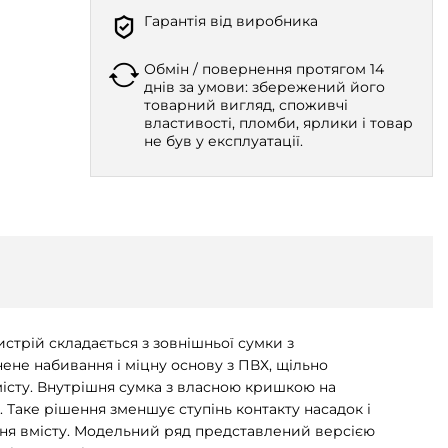
Гарантія від виробника
Обмін / повернення протягом 14
днів за умови: збережений його
товарний вигляд, споживчі
властивості, пломби, ярлики і товар
не був у експлуатації.
стрій складається з зовнішньої сумки з
нене набивання і міцну основу з ПВХ, щільно
істу. Внутрішня сумка з власною кришкою на
Таке рішення зменшує ступінь контакту насадок і
ння вмісту. Модельний ряд представлений версією