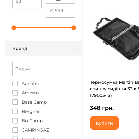
—
Бренд
Термосумка Martin B
Adriatic
спинку сидіння 32 х 
Ardesto
(79005-IS)
Base Camp
348 грн.
Bergner
Bo-Camp
Купити
CAMPINGAZ