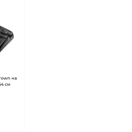
rown на
54 см