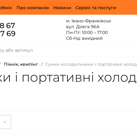
обмін
Про компанію
Новини
Сервіс та послуги
м. Івано-Франківськ
88 67
вул. Довга 96А
67 69
Пн-Пт: 10:00 – 17:00
Сб-Нд: вихідний
/
Пікнік, кемпінг
/
Сумки-холодильники і портативні холо
 і портативні холо