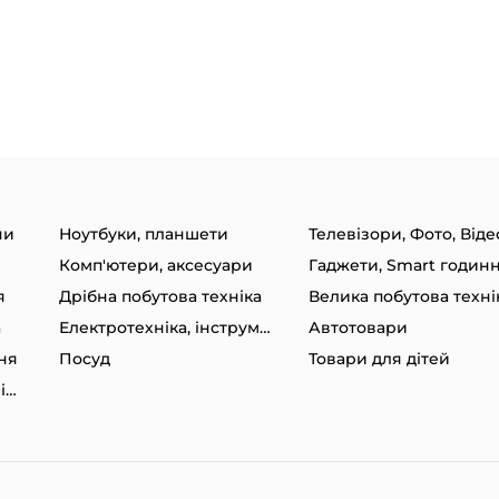
ни
Ноутбуки, планшети
Телевізори, Фото, Віде
Комп'ютери, аксесуари
я
Дрібна побутова техніка
Велика побутова техні
а
Електротехніка, інструменти
Автотовари
ня
Посуд
Товари для дітей
Товари для спорту та відпочинку