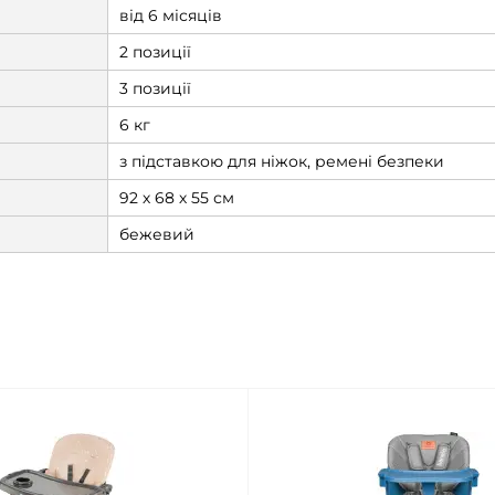
від 6 місяців
2 позиції
3 позиції
6 кг
з підставкою для ніжок, ремені безпеки
92 х 68 х 55 см
бежевий