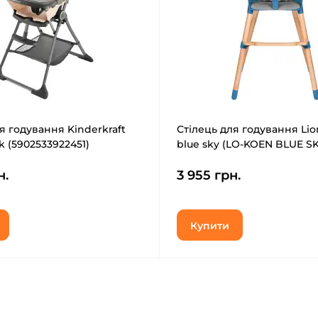
я годування Kinderkraft
Стілець для годування Lio
k (5902533922451)
blue sky (LO-KOEN BLUE SK
н.
3 955 грн.
Купити