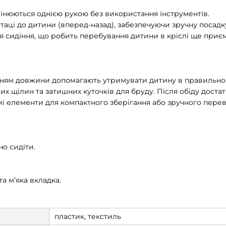
 змінюються однією рукою без використання інструментів.
таці до дитини (вперед-назад), забезпечуючи зручну посадку 
для сидіння, що робить перебування дитини в кріслі ще приє
ванням довжини допомагають утримувати дитину в правильно
вих щілин та затишних куточків для бруду. Після обіду дос
і елементи для компактного зберігання або зручного перев
но сидіти.
та м’яка вкладка.
пластик, текстиль