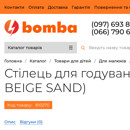
Контакти
Оплата
Доставка
Гарантія
Повернення та 
(097) 693 
(066) 790 
Каталог товарів
Головна
/
Каталог
/
Товари для дітей
/
Для малюків
Стілець для годува
BEIGE SAND)
Код товару:
810270
Опис
Відгуки (
0
)