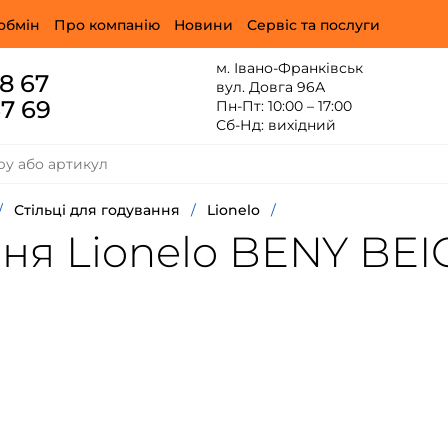
обмін
Про компанію
Новини
Сервіс та послуги
м. Івано-Франківськ
88 67
вул. Довга 96А
67 69
Пн-Пт: 10:00 – 17:00
Сб-Нд: вихідний
/
Стільці для годування
/
Lionelo
/
ння Lionelo BENY BE