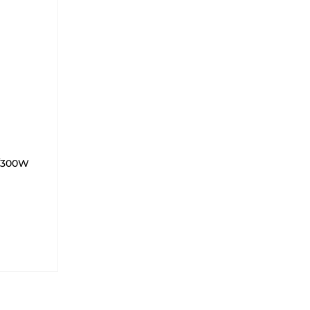
и
/300W