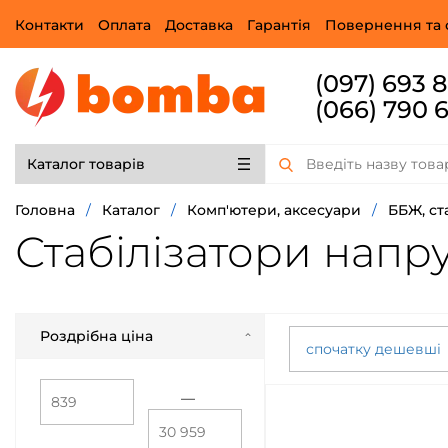
Контакти
Оплата
Доставка
Гарантія
Повернення та 
(097) 693 
(066) 790 
Каталог товарів
Головна
/
Каталог
/
Комп'ютери, аксесуари
/
ББЖ, ст
Стабілізатори напр
Роздрібна ціна
спочатку дешевші
—