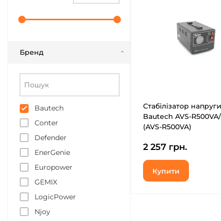
Бренд
Стабілізатор напруг
Bautech
Bautech AVS-R500VA
Conter
(AVS-R500VA)
Defender
2 257 грн.
EnerGenie
Europower
Купити
GEMIX
LogicPower
Njoy