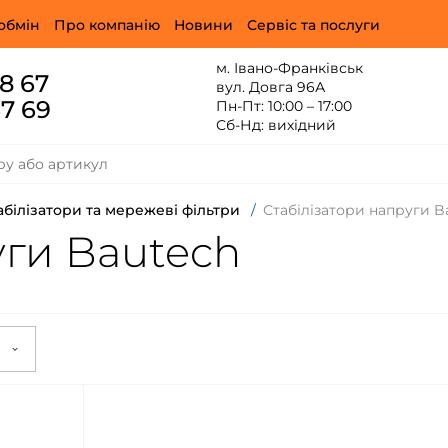
обмін
Про компанію
Новини
Сервіс та послуги
м. Івано-Франківськ
88 67
вул. Довга 96А
67 69
Пн-Пт: 10:00 – 17:00
Сб-Нд: вихідний
абілізатори та мережеві фільтри
/
Стабілізатори напруги B
уги Bautech