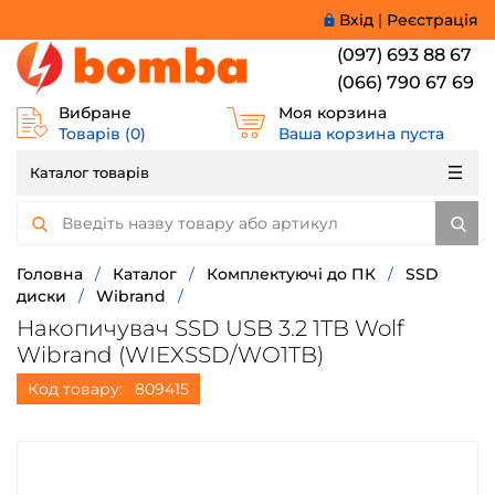
Вхід
|
Реєстрація
(097) 693 88 67
(066) 790 67 69
Вибране
Моя корзина
Товарів (
0
)
Ваша корзина пуста
Каталог товарів
Головна
/
Каталог
/
Комплектуючі до ПК
/
SSD
диски
/
Wibrand
/
Накопичувач SSD USB 3.2 1TB Wolf
Wibrand (WIEXSSD/WO1TB)
Код товару:
809415