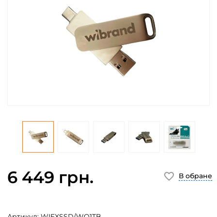
6 449 грн.
В обране
Артикул:
WIEXSSD/WO1TB