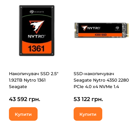
Накопичувач SSD 2.5"
SSD-накопичувач
1.92TB Nytro 1361
Seagate Nytro 4350 2280
Seagate
PCIe 4.0 x4 NVMe 1.4
(XA1920LE10006)
1.92TB (XP1920SE30001)
43 592 грн.
53 122 грн.
Купити
Купити