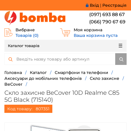
Вхід
|
Реєстрація
(097) 693 88 67
(066) 790 67 69
Вибране
Моя корзина
Товарів (
0
)
Ваша корзина пуста
Каталог товарів
Головна
/
Каталог
/
Смартфони та телефони
/
Аксесуари до мобільних телефонів
/
Скло захисне
/
BeCover
/
Скло захисне BeCover 10D Realme C85
5G Black (715140)
Код товару:
807351